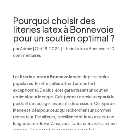
Pourquoi choisir des
literies latex à Bonnevoie
pour un soutien optimal ?
par
Admin
|
Oct 18, 2024
|
Literie Latex à Bonnevoie
|
0
commentaires
Les
literies latex à Bonnevoie
sont de plus en plus
populaires. En effet, elles offrent un confort
exceptionnel. De plus, elles garantissent un soutien
optimal pour le corps. Cela permet de mieux répartir le
poids et de soulager les points de pression. Ce type de
literie est idéal pour ceux qui recherchent un sommeil
réparateur. Par ailleurs, la résilience du latex assure une
longue durée de vie. Ainsi, vous faites un investissement