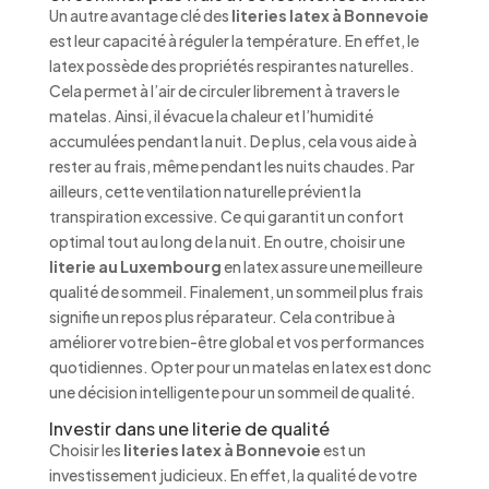
Un autre avantage clé des
literies latex à Bonnevoie
est leur capacité à réguler la température. En effet, le
latex possède des propriétés respirantes naturelles.
Cela permet à l’air de circuler librement à travers le
matelas. Ainsi, il évacue la chaleur et l’humidité
accumulées pendant la nuit. De plus, cela vous aide à
rester au frais, même pendant les nuits chaudes. Par
ailleurs, cette ventilation naturelle prévient la
transpiration excessive. Ce qui garantit un confort
optimal tout au long de la nuit. En outre, choisir une
literie au Luxembourg
en latex assure une meilleure
qualité de sommeil. Finalement, un sommeil plus frais
signifie un repos plus réparateur. Cela contribue à
améliorer votre bien-être global et vos performances
quotidiennes. Opter pour un matelas en latex est donc
une décision intelligente pour un sommeil de qualité.
Investir dans une literie de qualité
Choisir les
literies latex à Bonnevoie
est un
investissement judicieux. En effet, la qualité de votre