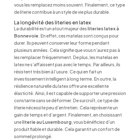
vous les remplacez moins souvent. Finalement, ce type
de literie contribue à un style de vie plus durable.
La longévité des literies en latex
La durabilité est un atout majeur des
literies latex à
Bonnevoie
. En effet, ces matelas sont conçus pour
durer. Ils peuvent conserver leur forme pendant
plusieurs années. Cela signifie que vous n’aurez pas à
les remplacer fréquemment. De plus, les matelas en
latex ne s’affaissent pas avec le temps. Par ailleurs, ils
résistent très bien à l’usure. Ce qui en fait un
investissement intelligent à long terme. En outre, la
résilience naturelle du latex offre une excellente
élasticité. Ainsi, il est capable de supporter une pression
constante sans se déformer. De surcroît, ce type de
literie nécessite peu d’entretien. Cela représente un
gain de temps et d’argent. Finalement, en choisissant
une
literie au Luxembourg
, vous bénéficiez d’un
produit fiable et durable. Cela garantit un confort de
sommeil prolongé.