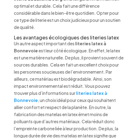
optimal et durable. Cela fait une différence
considérable dans le bien-être quotidien. Opter pour
ce type de literie est un choix judicieux pour un soutien
de qualité.
Les avantages écologiques des literies latex
Un autre aspect important des
literies latex à
Bonnevoie
est leur côté écologique. En effet, le latex
est une matière naturelle. De plus, il provient souvent de
sources durables. Cela en fait un excellent choix pour
les personnes soucieuses de l’environnement. Par
ailleurs, ce matériau est biodégradable. Ainsi, son
impact environnemental est réduit. Vous pouvez
trouver plus d’informations sur
literies latex à
Bonnevoie
, un choix idéal pour ceux qui souhaitent
allier confort et respect de la planète. En outre, la
fabrication des matelas en latex émet moins de
polluants que d’autres matériaux. Cela réduit donc
l’empreinte carbone liée à leur production. De plus, la
longue durée de vie des matelas en latex signifie que