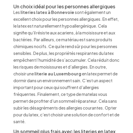
Un choix idéal pour les personnes allergiques
Les
literies latex à Bonnevoie
sont également un
excellent choix pour les personnes allergiques. En effet,
le latex est naturellement hypoallergénique. Cela
signifie qu’il résiste aux acariens, à la moisissure et aux
bactéries. Par ailleurs, ce matériau est sans produits
chimiques nocifs. Ce qui le rend sûr pour les personnes
sensibles. De plus, les propriétés respirantes du latex
empêchent l’humidité de s’accumuler. Cela réduit donc
les risques de moisissures et d’allergies. En outre,
choisir une
literie au Luxembourg
en latex permet de
dormir dans un environnement sain. C’est un aspect
important pour ceux qui souffrent d’allergies
fréquentes. Finalement, ce type de matelas vous
permet de profiter d’un sommeil réparateur. Cela sans
subir les désagréments des allergies courantes. Opter
pour du latex, c’est choisir une solution de confort et de
santé.
Un sommeil plus frais avec les literies en latex