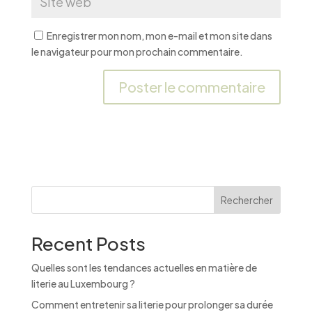
Enregistrer mon nom, mon e-mail et mon site dans
le navigateur pour mon prochain commentaire.
A
l
t
e
r
n
Rechercher
a
t
Recent Posts
i
v
Quelles sont les tendances actuelles en matière de
e
literie au Luxembourg ?
:
Comment entretenir sa literie pour prolonger sa durée