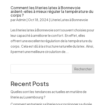
Comment les literies latex à Bonnevoie
aident-elles à mieux réguler la température du
corps ?
par
Admin
|
Oct 18, 2024
|
Literie Latex à Bonnevoie
Les literies latex à Bonnevoie sont souvent choisies pour
leur capacité à améliorer le confort. En effet, elles
offrent une excellente régulation de la température du
corps. Cela est dû à la structure naturelle du latex. Ainsi,
il permet une meilleure circulation de...
Rechercher
Recent Posts
Quelles sont les tendances actuelles en matière de
literie au Luxembourg ?
Comment entretenir sa literie pour prolonger sa durée