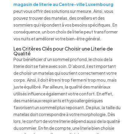
magasin de literie au Centre-ville Luxembourg
peut vous offrir des solutions sur mesure. Ainsi, vous
pouvez trouver des matelas, des oreillers et des
sommiers qui répondent à vos besoins spécifiques. En
conséquence, un bon choix de literie peut transformer
vos nuits et améliorer votre bien-être général.
Les Critères Clés pour Choisir une Literie de
Qualité
Pour bénéficier d’un sommeil profond, le choix de la
literie doit se faire avec soin. D’abord, il est important
de choisir un matelas qui soutient correctement votre
corps. Ainsi, il doit être ni trop ferme ni trop mou, mais
juste équilibré. Par ailleurs, la qualité des matériaux
utilisés influence également votre confort. En effet,
des matériaux respirants et hypoallergéniques
favorisent un sommeil plus reposant. De plus, la taille du
matelas doit correspondre à votre morphologie. Dès
lors, le confort de votre literie dépend aussi de la qualité
du sommier. En fin de compte, une literie bien choisie