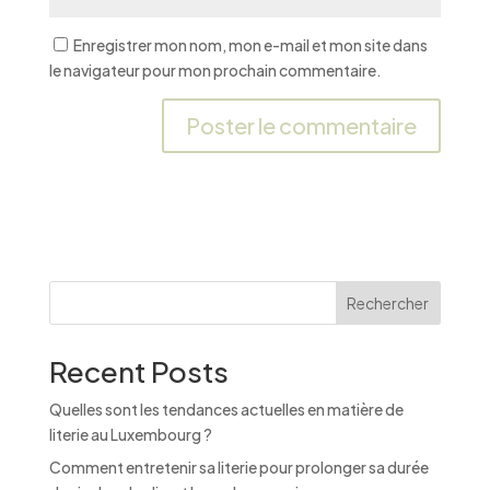
Enregistrer mon nom, mon e-mail et mon site dans
le navigateur pour mon prochain commentaire.
A
l
t
e
r
n
Rechercher
a
t
Recent Posts
i
v
Quelles sont les tendances actuelles en matière de
e
literie au Luxembourg ?
:
Comment entretenir sa literie pour prolonger sa durée