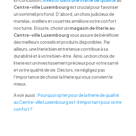
En conclusion,
investir dans une literie de qualité
au
Centre-ville Luxembourg
est crucial pour favoriser
un sommeil profond. D’abord, un choix judicieux de
matelas, oreillers et couettes améliore votre confort
nocturne. Ensuite, choisir un
magasin de literie au
Centre-ville Luxembourg
vous assure de bénéficier
des meilleurs conseils et produits disponibles. Par
ailleurs, une literie bien entretenue contribue à sa
durabilité et à votre bien-être. Ainsi, un bon choix de
literie est un investissement précieux pour votre santé
et votre qualité de vie. Dès lors, ne négligez pas
l’importance de choisir la literie qui vous convient le
mieux.
A voir aussi :
Pourquoi opter pour de la literie de qualité
au Centre-ville Luxembourg est-il important pour votre
confort ?