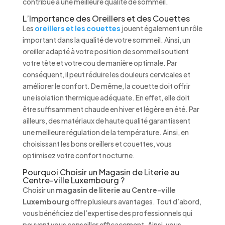
contribue à une meilleure qualité de sommeil.
L’Importance des Oreillers et des Couettes
Les
oreillers et les couettes
jouent également un rôle
important dans la qualité de votre sommeil. Ainsi, un
oreiller adapté à votre position de sommeil soutient
votre tête et votre cou de manière optimale. Par
conséquent, il peut réduire les douleurs cervicales et
améliorer le confort. De même, la couette doit offrir
une isolation thermique adéquate. En effet, elle doit
être suffisamment chaude en hiver et légère en été. Par
ailleurs, des matériaux de haute qualité garantissent
une meilleure régulation de la température. Ainsi, en
choisissant les bons oreillers et couettes, vous
optimisez votre confort nocturne.
Pourquoi Choisir un Magasin de Literie au
Centre-ville Luxembourg ?
Choisir un
magasin de literie au Centre-ville
Luxembourg
offre plusieurs avantages. Tout d’abord,
vous bénéficiez de l’expertise des professionnels qui
peuvent vous conseiller efficacement. Ainsi, vous