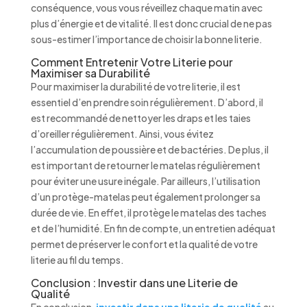
conséquence, vous vous réveillez chaque matin avec
plus d’énergie et de vitalité. Il est donc crucial de ne pas
sous-estimer l’importance de choisir la bonne literie.
Comment Entretenir Votre Literie pour
Maximiser sa Durabilité
Pour maximiser la durabilité de votre literie, il est
essentiel d’en prendre soin régulièrement. D’abord, il
est recommandé de nettoyer les draps et les taies
d’oreiller régulièrement. Ainsi, vous évitez
l’accumulation de poussière et de bactéries. De plus, il
est important de retourner le matelas régulièrement
pour éviter une usure inégale. Par ailleurs, l’utilisation
d’un protège-matelas peut également prolonger sa
durée de vie. En effet, il protège le matelas des taches
et de l’humidité. En fin de compte, un entretien adéquat
permet de préserver le confort et la qualité de votre
literie au fil du temps.
Conclusion : Investir dans une Literie de
Qualité