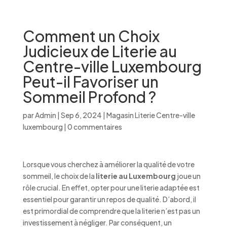
Comment un Choix
Judicieux de Literie au
Centre-ville Luxembourg
Peut-il Favoriser un
Sommeil Profond ?
par
Admin
|
Sep 6, 2024
|
Magasin Literie Centre-ville
luxembourg
|
0 commentaires
Lorsque vous cherchez à améliorer la qualité de votre
sommeil, le choix de la
literie au Luxembourg
joue un
rôle crucial. En effet, opter pour une literie adaptée est
essentiel pour garantir un repos de qualité. D’abord, il
est primordial de comprendre que la literie n’est pas un
investissement à négliger. Par conséquent, un