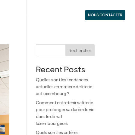
ES
NOS GAMMES
ACTUALITÉS
NOUS CONTACTER
Rechercher
Recent Posts
Quelles sont les tendances
actuelles en matière de literie
au Luxembourg ?
Comment entretenir sa literie
pour prolonger sa durée de vie
dans le climat
luxembourgeois
Quels sont les critères