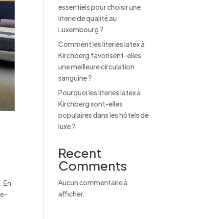
essentiels pour choisir une
literie de qualité au
Luxembourg ?
Comment les literies latex à
Kirchberg favorisent-elles
une meilleure circulation
sanguine ?
Pourquoi les literies latex à
Kirchberg sont-elles
populaires dans les hôtels de
luxe ?
Recent
Comments
Aucun commentaire à
. En
afficher.
re-