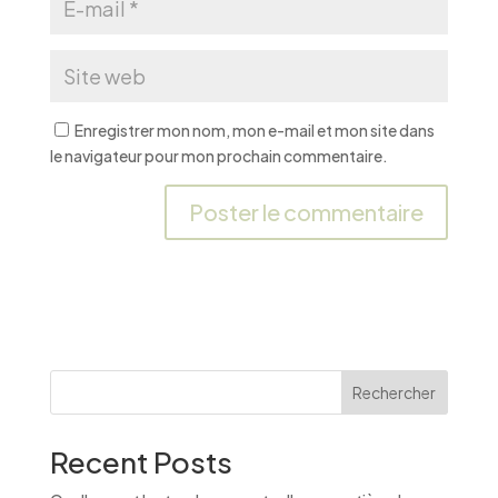
Enregistrer mon nom, mon e-mail et mon site dans
le navigateur pour mon prochain commentaire.
A
l
t
e
r
n
Rechercher
a
t
Recent Posts
i
v