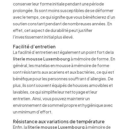
conserver leur forme initiale pendant une période
prolongée. Ils sont moins susceptibles de se déformer
avec le temps, ce qui signifie que vous bénéficierez d’un
soutien constant pendant de nombreuses années. En
effet, cet aspect de durabilité peut justifier
l’investissement initial plus élevé.
Facilité d’entretien
La facilité d’entretien est également un point fort de la
literie mousse Luxembourg
à mémoire de forme. En
général, les matelas en mousse à mémoire de forme
sont résistants aux acariens et aux bactéries, ce qui est
bénéfique pour les personnes souffrant d’allergies. De
plus, ils sont souvent équipés de housses amovibles et
lavables, ce qui simplifie leur nettoyage et leur
entretien. Ainsi, vous pouvez maintenir un
environnement de sommeil propre et hygiénique avec
un minimum d’effort.
Résistance aux variations de température
Enfin, la
literie mousse Luxembourg
à mémoire de