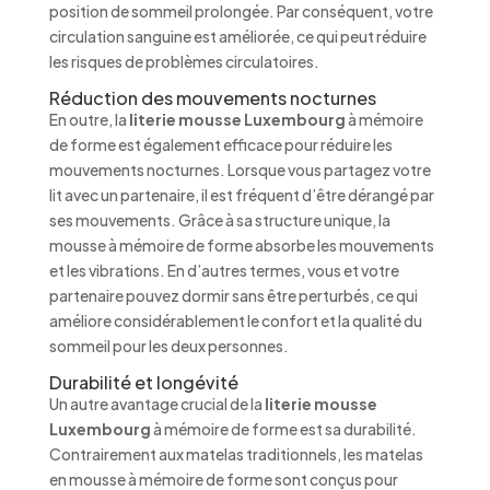
position de sommeil prolongée. Par conséquent, votre
circulation sanguine est améliorée, ce qui peut réduire
les risques de problèmes circulatoires.
Réduction des mouvements nocturnes
En outre, la
literie mousse Luxembourg
à mémoire
de forme est également efficace pour réduire les
mouvements nocturnes. Lorsque vous partagez votre
lit avec un partenaire, il est fréquent d’être dérangé par
ses mouvements. Grâce à sa structure unique, la
mousse à mémoire de forme absorbe les mouvements
et les vibrations. En d’autres termes, vous et votre
partenaire pouvez dormir sans être perturbés, ce qui
améliore considérablement le confort et la qualité du
sommeil pour les deux personnes.
Durabilité et longévité
Un autre avantage crucial de la
literie mousse
Luxembourg
à mémoire de forme est sa durabilité.
Contrairement aux matelas traditionnels, les matelas
en mousse à mémoire de forme sont conçus pour