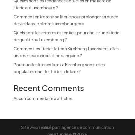
Quelles sont les tendances actuelles en matière de
e
literie au Luxembourg ?
:
Comment entretenir sa literie pour prolonger sa durée
de vie dans le climat luxembourgeois
Quels sont les critères essentiels pour choisir une literie
de qualité au Luxembourg ?
Comment les literies latex à Kirchberg favorisent-elles
une meilleure circulation sanguine ?
Pourquoi les literies latex à Kirchberg sont-elles
populaires dans les hôtels de luxe ?
Recent Comments
Aucun commentaire à afficher.
Site web réalisé par l'agence de communication
Gentleview©2026