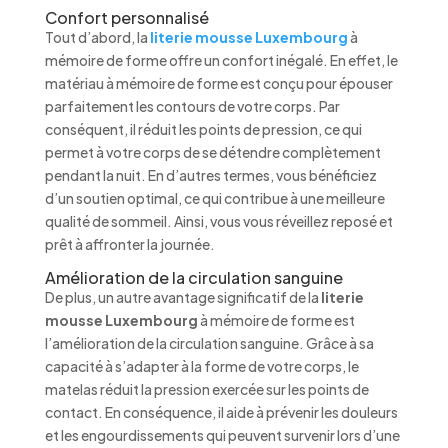
Confort personnalisé
Tout d’abord, la
literie mousse Luxembourg
à
mémoire de forme offre un confort inégalé. En effet, le
matériau à mémoire de forme est conçu pour épouser
parfaitement les contours de votre corps. Par
conséquent, il réduit les points de pression, ce qui
permet à votre corps de se détendre complètement
pendant la nuit. En d’autres termes, vous bénéficiez
d’un soutien optimal, ce qui contribue à une meilleure
qualité de sommeil. Ainsi, vous vous réveillez reposé et
prêt à affronter la journée.
Amélioration de la circulation sanguine
De plus, un autre avantage significatif de la
literie
mousse Luxembourg
à mémoire de forme est
l’amélioration de la circulation sanguine. Grâce à sa
capacité à s’adapter à la forme de votre corps, le
matelas réduit la pression exercée sur les points de
contact. En conséquence, il aide à prévenir les douleurs
et les engourdissements qui peuvent survenir lors d’une