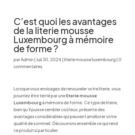
C’est quoi les avantages
de la literie mousse
Luxembourg à mémoire
de forme ?
par
Admin
|
Juil 30, 2024
|
literie mousse luxembourg
|
0
commentaires
Lorsque vous envisagez de renouveler votre literie, vous
pourriez être tenté par une
literie mousse
Luxembourg
à mémoire de forme. Ce type de literie,
bien qu’il puisse sembler coûteux, présente des
avantages considérables qui peuvent améliorer votre
qualité de sommeil. Découvrons ensemble ce qui rend
ce produit si particulier.