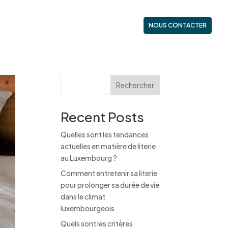
ES
NOS GAMMES
ACTUALITÉS
NOUS CONTACTER
Rechercher
Recent Posts
Quelles sont les tendances
actuelles en matière de literie
au Luxembourg ?
Comment entretenir sa literie
pour prolonger sa durée de vie
dans le climat
luxembourgeois
Quels sont les critères