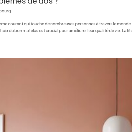
blèmes de dos ?
mbourg
blème courant qui touche de nombreuses personnes à travers le monde
oix du bon matelas est crucial pour améliorer leur qualité de vie. La lit