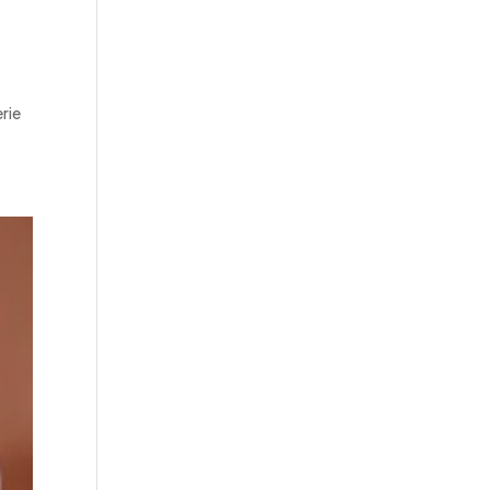
.
erie