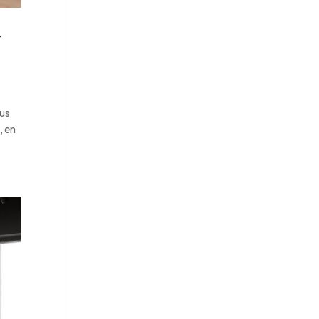
r
lus
, en