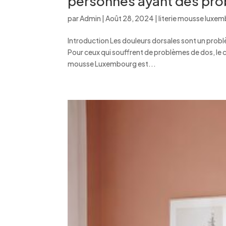
personnes ayant des pro
par
Admin
|
Août 28, 2024
|
literie mousse luxe
Introduction Les douleurs dorsales sont un pro
Pour ceux qui souffrent de problèmes de dos, le ch
mousse Luxembourg est...