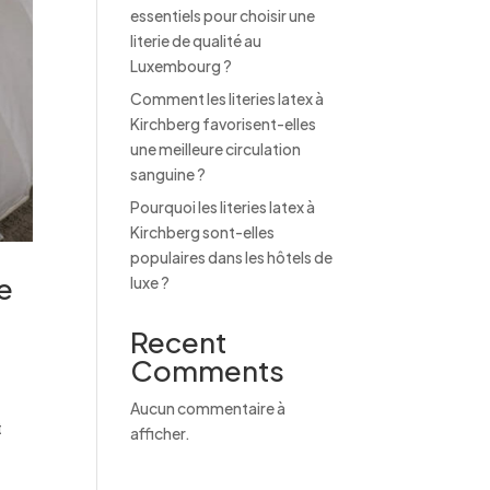
essentiels pour choisir une
literie de qualité au
Luxembourg ?
Comment les literies latex à
Kirchberg favorisent-elles
une meilleure circulation
sanguine ?
Pourquoi les literies latex à
Kirchberg sont-elles
populaires dans les hôtels de
e
luxe ?
Recent
Comments
e
Aucun commentaire à
t
afficher.