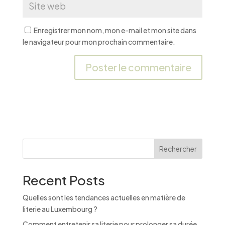
Enregistrer mon nom, mon e-mail et mon site dans
le navigateur pour mon prochain commentaire.
A
l
t
e
r
n
Rechercher
a
t
Recent Posts
i
v
Quelles sont les tendances actuelles en matière de
e
literie au Luxembourg ?
:
Comment entretenir sa literie pour prolonger sa durée