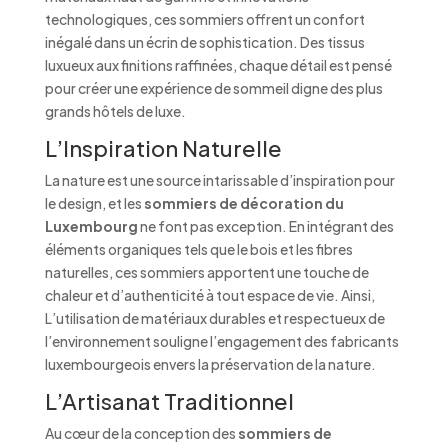
technologiques, ces sommiers offrent un confort
inégalé dans un écrin de sophistication. Des tissus
luxueux aux finitions raffinées, chaque détail est pensé
pour créer une expérience de sommeil digne des plus
grands hôtels de luxe.
L’Inspiration Naturelle
La nature est une source intarissable d’inspiration pour
le design, et les
sommiers de décoration du
Luxembourg
ne font pas exception. En intégrant des
éléments organiques tels que le bois et les fibres
naturelles, ces sommiers apportent une touche de
chaleur et d’authenticité à tout espace de vie. Ainsi,
L’utilisation de matériaux durables et respectueux de
l’environnement souligne l’engagement des fabricants
luxembourgeois envers la préservation de la nature.
L’Artisanat Traditionnel
Au cœur de la conception des
sommiers de