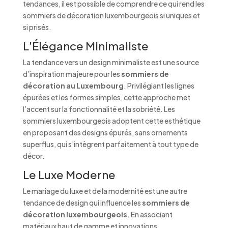
tendances, il est possible de comprendre ce qui rend les
sommiers de décoration luxembourgeois si uniques et
si prisés.
L’Élégance Minimaliste
La tendance vers un design minimaliste est une source
d’inspiration majeure pour les
sommiers de
décoration au Luxembourg
. Privilégiant les lignes
épurées et les formes simples, cette approche met
l’accent sur la fonctionnalité et la sobriété. Les
sommiers luxembourgeois adoptent cette esthétique
en proposant des designs épurés, sans ornements
superflus, qui s’intègrent parfaitement à tout type de
décor.
Le Luxe Moderne
Le mariage du luxe et de la modernité est une autre
tendance de design qui influence les
sommiers de
décoration luxembourgeois
. En associant
matériaux haut de gamme et innovations