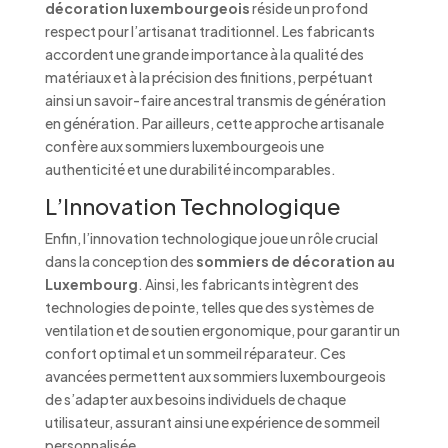
décoration luxembourgeois
réside un profond
respect pour l’artisanat traditionnel. Les fabricants
accordent une grande importance à la qualité des
matériaux et à la précision des finitions, perpétuant
ainsi un savoir-faire ancestral transmis de génération
en génération. Par ailleurs, cette approche artisanale
confère aux sommiers luxembourgeois une
authenticité et une durabilité incomparables.
L’Innovation Technologique
Enfin, l’innovation technologique joue un rôle crucial
dans la conception des
sommiers de décoration au
Luxembourg
. Ainsi, les fabricants intègrent des
technologies de pointe, telles que des systèmes de
ventilation et de soutien ergonomique, pour garantir un
confort optimal et un sommeil réparateur. Ces
avancées permettent aux sommiers luxembourgeois
de s’adapter aux besoins individuels de chaque
utilisateur, assurant ainsi une expérience de sommeil
personnalisée.