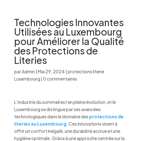
Technologies Innovantes
Utilisées au Luxembourg
pour Améliorer la Qualité
des Protections de
Literies
par
Admin
|
Mai 29, 2024
|
protections literie
Luxembourg
|
0 commentaires
L’industrie du sommeil est en pleine évolution, et le
Luxembourg se distingue par ses avancées
technologiques dans le domaine des
protections de
literies au Luxembourg
. Ces innovations visent à
offrir un confort inégalé, une durabilité accrue et une
hygiène optimale. Grâce à une approche centrée sur la