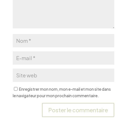
Enregistrer mon nom, mon e-mail et mon site dans
le navigateur pour mon prochain commentaire.
A
l