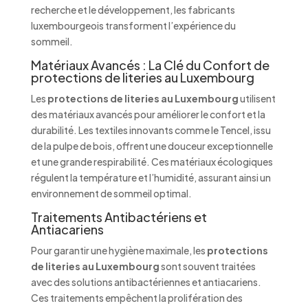
recherche et le développement, les fabricants
luxembourgeois transforment l’expérience du
sommeil.
Matériaux Avancés : La Clé du Confort de
protections de literies au Luxembourg
Les
protections de literies au Luxembourg
utilisent
des matériaux avancés pour améliorer le confort et la
durabilité. Les textiles innovants comme le Tencel, issu
de la pulpe de bois, offrent une douceur exceptionnelle
et une grande respirabilité. Ces matériaux écologiques
régulent la température et l’humidité, assurant ainsi un
environnement de sommeil optimal.
Traitements Antibactériens et
Antiacariens
Pour garantir une hygiène maximale, les
protections
de literies au Luxembourg
sont souvent traitées
avec des solutions antibactériennes et antiacariens.
Ces traitements empêchent la prolifération des