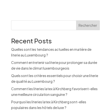
t
e
r
n
Rechercher
a
t
Recent Posts
i
v
Quelles sont les tendances actuelles en matière de
e
literie au Luxembourg ?
:
Comment entretenir sa literie pour prolonger sa durée
de vie dans le climat luxembourgeois
Quels sont les critères essentiels pour choisir une literie
de qualité au Luxembourg ?
Comment les literies latex à Kirchberg favorisent-elles
une meilleure circulation sanguine ?
Pourquoi les literies latex à Kirchberg sont-elles
populaires dans les hôtels de luxe ?