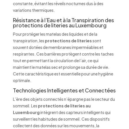
constante, évitant les réveils nocturnes dus à des
variations thermiques.
Résistance à l’Eau et à la Transpiration des
protections de literies au Luxembourg
Pour protéger les matelas des liquides et de la
transpiration, les
protections de literies
sont
souvent dotées de membranes imperméables et
respirantes. Ces barrières protègent contre les taches
tout en permettant la circulation de l’air, ce qui
maintient le matelas sec et prolonge sa durée de vie.
Cette caractéristique est essentielle pour une hygiène
optimale.
Technologies Intelligentes et Connectées
L’ère des objets connectés n’épargne pas le secteur du
sommeil. Les
protections de literies au
Luxembourg
intègrent des capteurs intelligents qui
surveillent les habitudes de sommeil. Ces dispositifs
collectent des données sur les mouvements, la