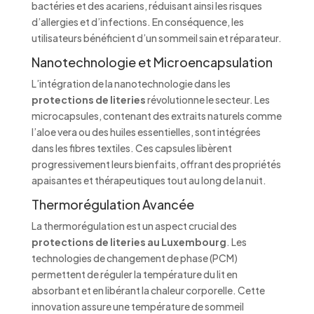
bactéries et des acariens, réduisant ainsi les risques
d’allergies et d’infections. En conséquence, les
utilisateurs bénéficient d’un sommeil sain et réparateur.
Nanotechnologie et Microencapsulation
L’intégration de la nanotechnologie dans les
protections de literies
révolutionne le secteur. Les
microcapsules, contenant des extraits naturels comme
l’aloe vera ou des huiles essentielles, sont intégrées
dans les fibres textiles. Ces capsules libèrent
progressivement leurs bienfaits, offrant des propriétés
apaisantes et thérapeutiques tout au long de la nuit.
Thermorégulation Avancée
La thermorégulation est un aspect crucial des
protections de literies au Luxembourg
. Les
technologies de changement de phase (PCM)
permettent de réguler la température du lit en
absorbant et en libérant la chaleur corporelle. Cette
innovation assure une température de sommeil