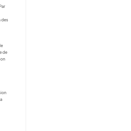
Par
n des
de
re de
ion
sion
la