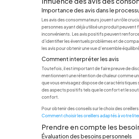
Influence des avis des conso
Importance des avis dans le process
Les avis des consommateurs jouent un rôle crucia
personnes ayant déjà utilisé un produit peuvent 
inconvénients. Les avis positifs peuvent renforce
d’identifier les éventuels problèmes et de compa
les avis pour obtenir une vue d’ensemble équilibré
Comment interpréter les avis
Toutefois, il est important de faire preuve de dis
mentionnent une rétention de chaleur comme un pr
que vous envisagez dispose de caractéristiques sp
des aspects positifs tels que le confort et le sou
confort.
Pour obtenir des conseils sur le choix des oreille
Comment choisir les oreillers adaptés à votre lit
Prendre en compte les besoin
Évaluation des besoins personnels