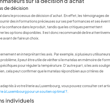
mmateurs sur la décision d’achat
us de décision
l dans le processus de décision d’achat. En effet, les témoignages de
fournir des informations précieuses sur ses performances et ses évent
r la confiance dans le produit, tandis que les critiques permettent
rer les options disponibles. Il est donc recommandé de lire attentive
e avant de faire un choix.
cernement en interprétant les avis. Par exemple, si plusieurs utilisateur
oblème, il peut être utile de vérifier si le matelas en mémoire de for
écifiques pour réguler la température. D’autre part, si les avis soulig
tien, cela peut confirmer que le matelas répond bien aux critères de
rs adaptés à votre literie au Luxembourg, vous pouvez consulter cet artic
erie à Luxembourg pour un soutien optimal ?
.
s individuels