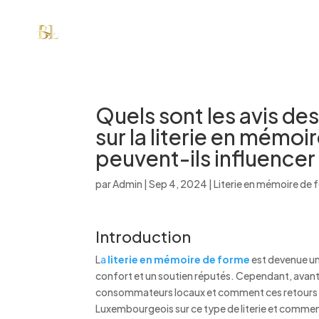
Quels sont les avis 
sur la literie en mémo
peuvent-ils influencer
par
Admin
|
Sep 4, 2024
|
Literie en mémoire de
Introduction
L
a
literie en mémoire de forme
est devenue un
confort et un soutien réputés. Cependant, avant d
consommateurs locaux et comment ces retours peu
Luxembourgeois sur ce type de literie et comment