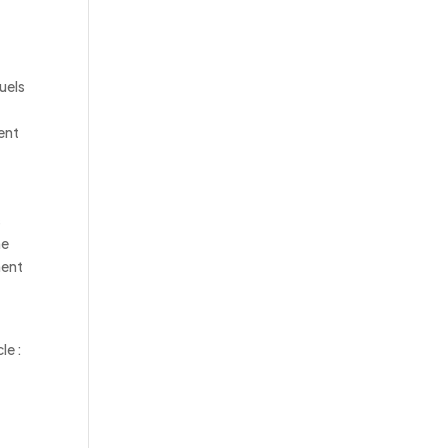
uels
ment
s
me
nent
le :