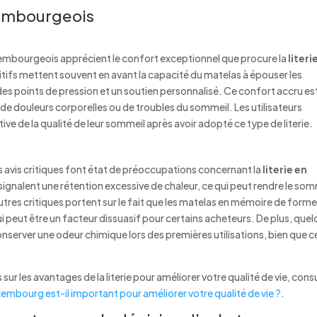
xembourgeois
bourgeois apprécient le confort exceptionnel que procure la
literi
sitifs mettent souvent en avant la capacité du matelas à épouser les
es points de pression et un soutien personnalisé. Ce confort accru es
de douleurs corporelles ou de troubles du sommeil. Les utilisateurs
ve de la qualité de leur sommeil après avoir adopté ce type de literie.
s avis critiques font état de préoccupations concernant la
literie en
gnalent une rétention excessive de chaleur, ce qui peut rendre le som
tres critiques portent sur le fait que les matelas en mémoire de form
ui peut être un facteur dissuasif pour certains acheteurs. De plus, que
nserver une odeur chimique lors des premières utilisations, bien que c
ur les avantages de la literie pour améliorer votre qualité de vie, cons
uxembourg est-il important pour améliorer votre qualité de vie ?
.