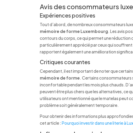
Avis des consommateurs lu
Expériences positives
Tout d’abord, de nombreux consommateurs luxem
mémoire de forme Luxembourg
. Les avis po
contours du corps, ce qui permet une réduction d
particulièrement apprécié par ceux qui souffrent 
rapportent également une amélioration significati
Critiques courantes
Cependant, il est important de noter que certain
mémoire de forme
. Certains consommateurs si
inconfortable pendant les mois plus chauds. D’au
peuvent être plus chers que les alternatives, ce q
utilisateurs ont mentionné que le matelas peut co
problème soit généralement temporaire.
Pour obtenir des informations plus approfondies s
cet article :
Pourquoi investir dans une literie à L