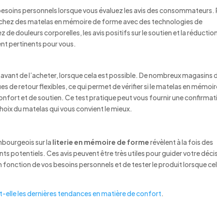
s besoins personnels lorsque vous évaluez les avis des consommateurs. 
cherchez des matelas en mémoire de forme avec des technologies de
 de douleurs corporelles, les avis positifs sur le soutien et la réductio
ent pertinents pour vous.
las avant de l’acheter, lorsque cela est possible. De nombreux magasins 
ues de retour flexibles, ce qui permet de vérifier si le matelas en mémoi
nfort et de soutien. Ce test pratique peut vous fournir une confirmat
choix du matelas qui vous convient le mieux.
mbourgeois sur la
literie en mémoire de forme
révèlent à la fois des
s potentiels. Ces avis peuvent être très utiles pour guider votre déci
en fonction de vos besoins personnels et de tester le produit lorsque ce
t-elle les dernières tendances en matière de confort
.