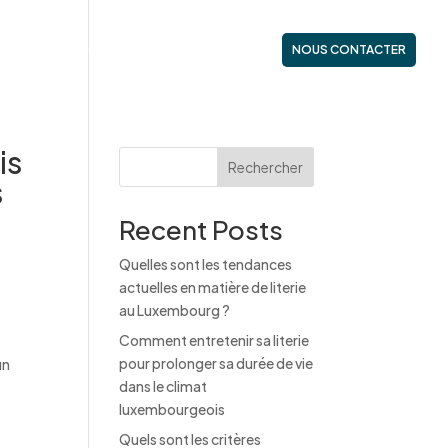
ES
NOS GAMMES
ACTUALITÉS
NOUS CONTACTER
is
Rechercher
s
Recent Posts
Quelles sont les tendances
actuelles en matière de literie
au Luxembourg ?
Comment entretenir sa literie
pour prolonger sa durée de vie
un
dans le climat
luxembourgeois
Quels sont les critères