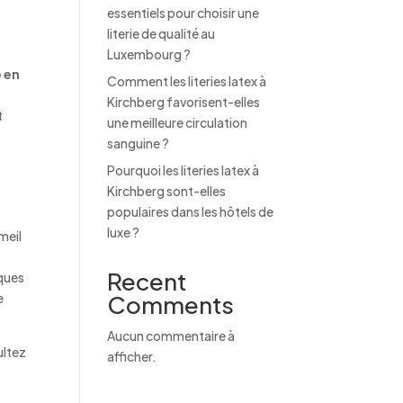
essentiels pour choisir une
literie de qualité au
Luxembourg ?
e en
Comment les literies latex à
Kirchberg favorisent-elles
t
une meilleure circulation
sanguine ?
Pourquoi les literies latex à
Kirchberg sont-elles
populaires dans les hôtels de
luxe ?
meil
e
Recent
lques
e
Comments
Aucun commentaire à
ultez
afficher.