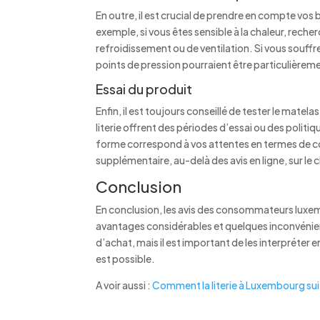
En outre, il est crucial de prendre en compte vo
exemple, si vous êtes sensible à la chaleur, re
refroidissement ou de ventilation. Si vous souffrez
points de pression pourraient être particulièrem
Essai du produit
Enfin, il est toujours conseillé de tester le mate
literie offrent des périodes d’essai ou des politiq
forme correspond à vos attentes en termes de co
supplémentaire, au-delà des avis en ligne, sur le 
Conclusion
En conclusion, les avis des consommateurs luxe
avantages considérables et quelques inconvénient
d’achat, mais il est important de les interpréter 
est possible.
A voir aussi :
Comment la literie à Luxembourg sui