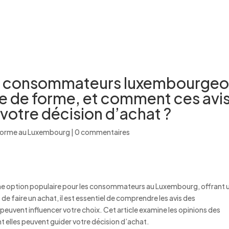
ACCUEIL
QUI SOMMES-NOUS ?
NOS OFFR
des consommateurs luxembourgeo
ire de forme, et comment ces avi
 votre décision d’achat ?
 forme au Luxembourg
|
0 commentaires
e option populaire pour les consommateurs au Luxembourg, offrant 
e faire un achat, il est essentiel de comprendre les avis des
vent influencer votre choix. Cet article examine les opinions des
 elles peuvent guider votre décision d’achat.