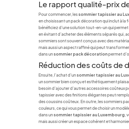
Le rapport qualité-prix 
Pour commencer, les
sommier tapissier au L
en choisissant un pack décoration qui inclut à l
bénéficiez d’une solution tout-en-un qui permet 
en évitant d’acheter des éléments séparés qui, a
sommiers sont souvent conçus avec des matériau
mais aussi un aspect raffiné qui peut transforme
dans un
sommier pack décoration
permet d’op
Réduction des coûts de 
Ensuite, l’achat d’un
sommier tapissier au L
un sommier bien conçu et esthétiquement plaisan
besoin d’ajouter d’autres accessoires coûteux 
tapissier avec des finitions élégantes peut rempl
des coussins coûteux. En outre, les sommiers pac
couleurs, ce qui vous permet de choisir un modèl
dans un
sommier tapissier au Luxembourg
, 
mais aussi créer un espace cohérent et harmon