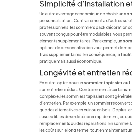
Simplicité d’installation 
Un autre avantage économique de choisir un
som
personnalisation. Contrairement à d’autres soluti
professionnels, les sommiers pack décoration so
souvent conçus pour être modulables, vous perme
éléments supplémentaires. Par exemple, un
som
options de personnalisation vous permet de modif
frais supplémentaires. En conséquence, la facili
pratique mais aussi économique.
Longévité et entretien ré
En outre, opter pour un
sommier tapissier au
son entretien réduit. Contrairement à certains m
complexe, les sommiers tapissiers sont générale
d’entretien. Par exemple, un sommier recouvert de
que des alternatives en cuir ou en bois. De plus,
susceptibles de se détériorer rapidement, ce qui 
remplacements ou des réparations. En somme, la
les coûts sur le long terme, tout en maintenant 