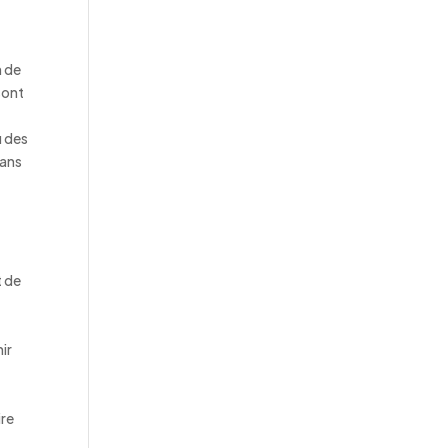
n de
sont
u des
sans
t de
ir
ire