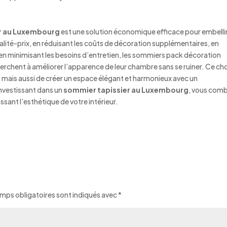
r au Luxembourg
est une solution économique efficace pour embelli
ualité-prix, en réduisant les coûts de décoration supplémentaires, en
 et en minimisant les besoins d’entretien, les sommiers pack décoration
herchent à améliorer l’apparence de leur chambre sans se ruiner. Ce ch
mais aussi de créer un espace élégant et harmonieux avec un
investissant dans un
sommier tapissier au Luxembourg
, vous com
ssant l’esthétique de votre intérieur.
mps obligatoires sont indiqués avec
*