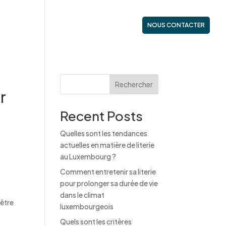
ES
NOS GAMMES
ACTUALITÉS
NOUS CONTACTER
Rechercher
r
Recent Posts
Quelles sont les tendances
actuelles en matière de literie
au Luxembourg ?
Comment entretenir sa literie
pour prolonger sa durée de vie
dans le climat
être
luxembourgeois
Quels sont les critères