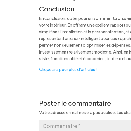
Conclusion
En conclusion, opter pour un
sommier tapissie
votre intérieur. En offrant un excellent rapport q
simplifiant l’installation et la personnalisation,
représentent un choix intelligent pour ceux qui c
permet non seulement d’optimiser les dépenses, 
investissement relativement modeste. Ainsi, en 
style, fonctionnalité et économies, tout en rehau
Cliquez ici pour plus d’articles !
Poster le commentaire
Votre adresse e-mail ne sera pas publiée.
Les cha