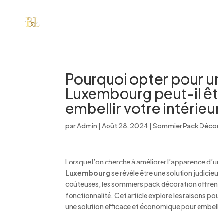
Pourquoi opter pour u
Luxembourg peut-il êt
embellir votre intérieur
par
Admin
|
Août 28, 2024
|
Sommier Pack Décor
Lorsque l’on cherche à améliorer l’apparence d’un
Luxembourg
se révèle être une solution judic
coûteuses, les sommiers pack décoration offrent
fonctionnalité. Cet article explore les raisons po
une solution efficace et économique pour embellir