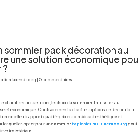
ACCUEIL
QUI SOMMES-NOUS ?
NOS OFFR
n sommier pack décoration au
re une solution économique pou
 ?
ation luxembourg
|
0 commentaires
e chambre sans se ruiner, le choix du
sommier tapissier au
ieuse et économique. Contrairement à d’autres options de décoration
 un excellent rapport qualité-prix en combinant esthétique et
ur lesquelles opter pour un
sommier
tapissier au Luxembourg
peut 
 votre intérieur.