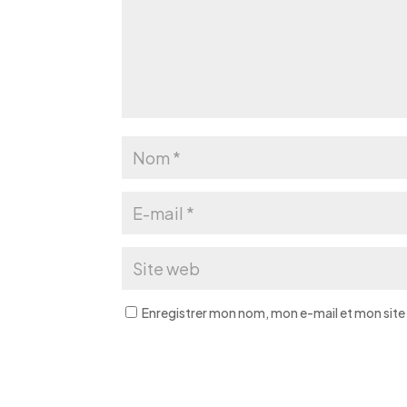
Enregistrer mon nom, mon e-mail et mon site
A