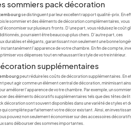
des sommiers pack décoration
uxembourg
se distinguent par leur excellent rapport qualité-prix. En ef
a fois le sommier et des éléments de décoration complémentaires, vous
d’économiser sur plusieurs fronts. D’une part, vous réduisez le coût g
dditionnés, pourraient être beaucoup plus chers. D’autre part, ces
x durables et élégants, garantissant non seulement une bonne longév
r instantanément l’apparence de votre chambre. En fin de compte, inve
timiser vos dépenses tout en rehaussant le style de votre intérieur.
décoration supplémentaires
uxembourg
peut réduire les coûts de décoration supplémentaires. En e
t peut agir comme un élément central de décoration, minimisant ainsi
pour améliorer l’apparence de votre chambre. Par exemple, un sommie
acer des éléments décoratifs supplémentaires tels que des têtes de lit
k décoration sont souvent disponibles dans une variété de styles et d
e qui complète parfaitement votre décor existant. Ainsi, en investissa
vous pouvez non seulement économiser sur des accessoires décoratif
ieux sans débourser des sommes importantes.