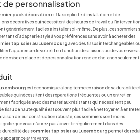
et de personnalisation
mier pack décoration
est la simplicité d’installation et de
ons décoratives qui nécessitent des heures de travail ou l’interventio
nt généralement faciles à installer soi-même. De plus, ces sommiers 
ttant d’adapter le style à vos préférences sans avoir à acheter des
mier tapissier au Luxembourg
avec des tissus interchangeables o
ier l’apparence de votre lit en fonction des saisons ou de vos envies 
té de mise en place et de personnalisation rend ce choix non seulement
duit
 Luxembourg
est économique à long terme en raison de sa durabilité e
eubles qui nécessitent des réparations fréquentes ou un entretien
ment fabriqués avec des matériaux résistants qui nécessitent peu
 tissu de haute qualité est souvent plus facile à nettoyer et à entreten
 en raison de leur construction robuste, ces sommiers sont moins
signifie que vous n’aurez pas à investir régulièrement dans des
 durabilité des
sommier tapissier au Luxembourg
permet de rédu
une apparence attrayante.