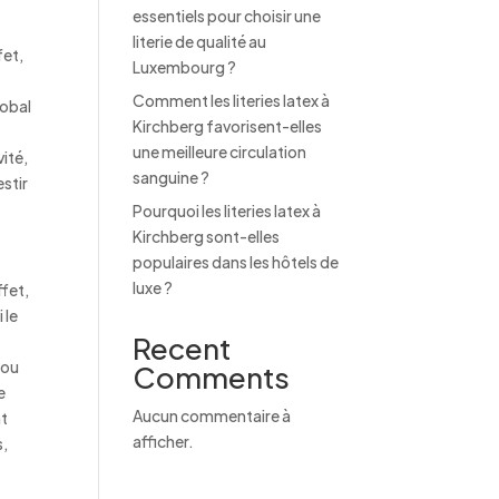
essentiels pour choisir une
literie de qualité au
fet,
Luxembourg ?
Comment les literies latex à
lobal
Kirchberg favorisent-elles
une meilleure circulation
ité,
sanguine ?
stir
Pourquoi les literies latex à
Kirchberg sont-elles
populaires dans les hôtels de
luxe ?
ffet,
 le
Recent
r
 ou
Comments
e
Aucun commentaire à
nt
afficher.
s,