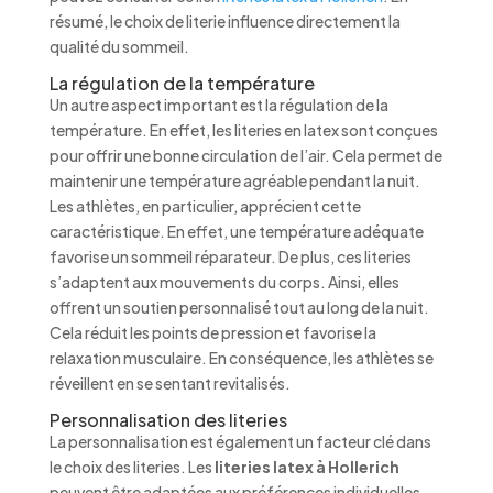
résumé, le choix de literie influence directement la
qualité du sommeil.
La régulation de la température
Un autre aspect important est la régulation de la
température. En effet, les literies en latex sont conçues
pour offrir une bonne circulation de l’air. Cela permet de
maintenir une température agréable pendant la nuit.
Les athlètes, en particulier, apprécient cette
caractéristique. En effet, une température adéquate
favorise un sommeil réparateur. De plus, ces literies
s’adaptent aux mouvements du corps. Ainsi, elles
offrent un soutien personnalisé tout au long de la nuit.
Cela réduit les points de pression et favorise la
relaxation musculaire. En conséquence, les athlètes se
réveillent en se sentant revitalisés.
Personnalisation des literies
La personnalisation est également un facteur clé dans
le choix des literies. Les
literies latex à Hollerich
peuvent être adaptées aux préférences individuelles.