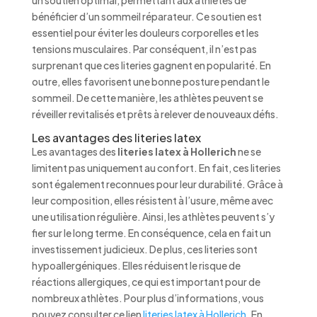
un soutien optimal, permettant aux athlètes de
bénéficier d’un sommeil réparateur. Ce soutien est
essentiel pour éviter les douleurs corporelles et les
tensions musculaires. Par conséquent, il n’est pas
surprenant que ces literies gagnent en popularité. En
outre, elles favorisent une bonne posture pendant le
sommeil. De cette manière, les athlètes peuvent se
réveiller revitalisés et prêts à relever de nouveaux défis.
Les avantages des literies latex
Les avantages des
literies latex à Hollerich
ne se
limitent pas uniquement au confort. En fait, ces literies
sont également reconnues pour leur durabilité. Grâce à
leur composition, elles résistent à l’usure, même avec
une utilisation régulière. Ainsi, les athlètes peuvent s’y
fier sur le long terme. En conséquence, cela en fait un
investissement judicieux. De plus, ces literies sont
hypoallergéniques. Elles réduisent le risque de
réactions allergiques, ce qui est important pour de
nombreux athlètes. Pour plus d’informations, vous
pouvez consulter ce lien
literies latex à Hollerich
. En