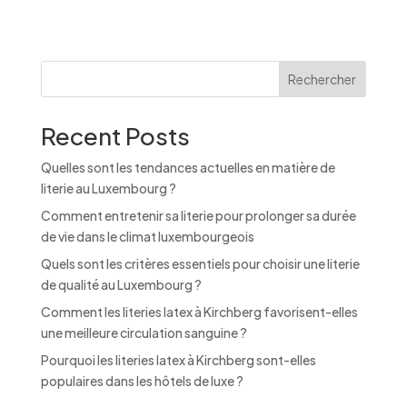
t
e
r
n
Rechercher
a
t
Recent Posts
i
v
Quelles sont les tendances actuelles en matière de
e
literie au Luxembourg ?
:
Comment entretenir sa literie pour prolonger sa durée
de vie dans le climat luxembourgeois
Quels sont les critères essentiels pour choisir une literie
de qualité au Luxembourg ?
Comment les literies latex à Kirchberg favorisent-elles
une meilleure circulation sanguine ?
Pourquoi les literies latex à Kirchberg sont-elles
populaires dans les hôtels de luxe ?