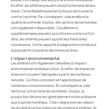
En effet, les athlètes peuvent choisir la fermeté de leur
literie. Cette flexibilité permet à chacun de trouver le
confort optimal. Par conséquent, cela améliore la
qualité du sommeil. De plus, des options de surmatelas
sont également disponibles. Ces éléments
supplémentaires peuvent accroître encore le confort.
Ainsi, les athlètes peuvent ajuster leur literie à leur
convenance. Cette capacité d’adaptation contribue à
la popularité croissante des literies en latex.
L’impact environnemental
Les athlètes sont également sensibles à l’impact
environnemental de leurs choix. En effet, les literies en
latex sont souvent fabriquées à partir de matériaux
naturels. Ce choix conscient est apprécié par de
nombreux consommateurs. En conséquence, cela
renforce l’attractivité de ces literies. De plus, la
production de latex est généralement moins polluante
que d’autres matériaux. Cela s’aligne avec les valeurs
de durabilité recherchées par de nombreux athlètes. Ils