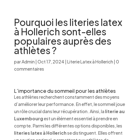
Pourquoi les literies latex
à Hollerich sont-elles
populaires auprès des
athlètes ?
par
Admin
|
Oct 17, 2024
|
Literie Latex à Hollerich
|
0
commentaires
L’importance du sommeil pour les athlètes
Les athlètes recherchent constamment des moyens
d’améliorer leur performance. En effet, le sommeil joue
un rôle crucial dans leur récupération. Ainsi, la
literie au
Luxembourg
est un élément essentiel à prendre en
compte. Parmi les différentes options disponibles, les
literies latex à Hollerich
se distinguent. Elles offrent