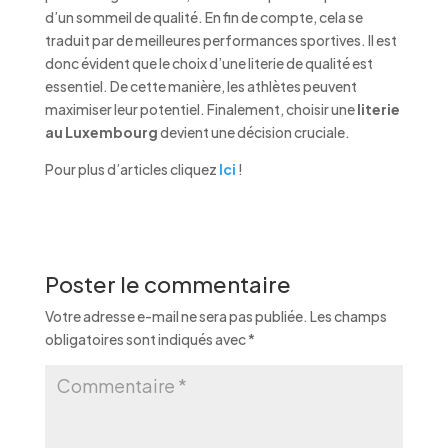
d’un sommeil de qualité. En fin de compte, cela se
traduit par de meilleures performances sportives. Il est
donc évident que le choix d’une literie de qualité est
essentiel. De cette manière, les athlètes peuvent
maximiser leur potentiel. Finalement, choisir une
literie
au Luxembourg
devient une décision cruciale.
Pour plus d’articles cliquez
Ici
!
Poster le commentaire
Votre adresse e-mail ne sera pas publiée.
Les champs
obligatoires sont indiqués avec
*