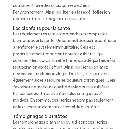
souhaitent faire des choix qui respectent
l’environnement. Ainsi, les
literies latex à Hollerich
répondent à cette exigence croissante.
Les bienfaits pour la santé
Il est également essentiel de prendre en compte les
bienfaits pour la santé. Un sommeil de qualité contribue
à renforcer le système immunitaire. Cela est
particulièrement important pour les athlètes, qui
sollicitent leur corps. En effet, le repos adéquat aide à la
récupération après l’effort. Ainsi, les literies en latex
deviennent un choix privilégié. De plus, elles peuvent
également aider à réduire les douleurs chroniques. Cela
favorise une meilleure qualité de vie pour les athlètes.
Par conséquent, ils se sentent plus énergiques et
motivés. En somme, ces literies ne sont pas seulement
un luxe, mais un élément essentiel du bien-être.
Témoignages d’athlètes
Les témoignages d’athlètes qui utilisent ces literies
sont souvent élogieux. Ils rapportent une amélioration