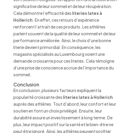
significative de leur sommeil et de leur récupération.
Cela démontre l’efficacité des
literies latex à
Hollerich
. En effet, ces retours d’expérience
renforcent l’attrait de ces produits. Les athlètes
parlent souvent de la qualité de leur sommeil et de leur
performance améliorée. Ainsi, le choix d’une bonne
literie devient primordial. En conséquence, les
magasins spécialisés au Luxembourg voient une
demande croissante pour ces literies. Cela témoigne
d’une prise de conscience accrue de l’importance du
sommeil.
Conclusion
En conclusion, plusieurs facteurs expliquent la
popularité croissante des
literies latex à Hollerich
auprès des athlètes. Tout d’abord, leur confort et leur
soutien en font un choix privilégié. Ensuite, leur
durabilité assure un investissement à long terme. De
plus, leur impact positif sur la santé et le bien-être ne
peut être ignoré. Ainsi, les athlètes peuvent profiter