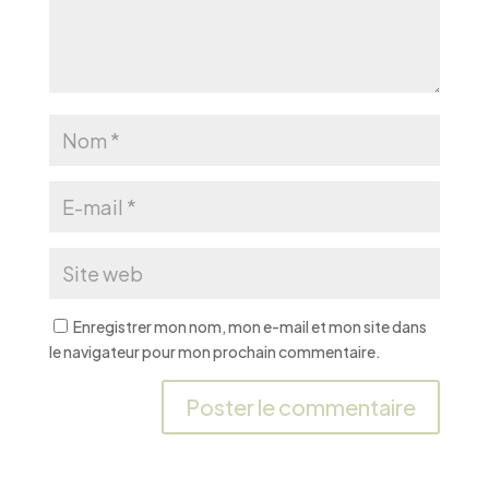
Enregistrer mon nom, mon e-mail et mon site dans
le navigateur pour mon prochain commentaire.
A
l