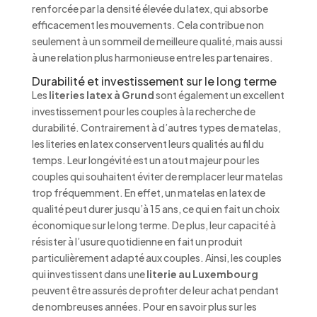
renforcée par la densité élevée du latex, qui absorbe
efficacement les mouvements. Cela contribue non
seulement à un sommeil de meilleure qualité, mais aussi
à une relation plus harmonieuse entre les partenaires.
Durabilité et investissement sur le long terme
Les
literies latex à Grund
sont également un excellent
investissement pour les couples à la recherche de
durabilité. Contrairement à d’autres types de matelas,
les literies en latex conservent leurs qualités au fil du
temps. Leur longévité est un atout majeur pour les
couples qui souhaitent éviter de remplacer leur matelas
trop fréquemment. En effet, un matelas en latex de
qualité peut durer jusqu’à 15 ans, ce qui en fait un choix
économique sur le long terme. De plus, leur capacité à
résister à l’usure quotidienne en fait un produit
particulièrement adapté aux couples. Ainsi, les couples
qui investissent dans une
literie au Luxembourg
peuvent être assurés de profiter de leur achat pendant
de nombreuses années. Pour en savoir plus sur les