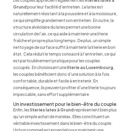
Les couples apprécient également les
literies latex à
Grund
pour leur facilité d’entretien. Le latex est
naturellement résistant à la poussière et à la moisissure,
ce qui simplifie grandement son entretien. En outre, la
structure alvéolaire du latex permet une bonne
circulation de l’air, ce qui aide à maintenir une literie
fraîche et propre plus longtemps. De plus, un simple
nettoyage de surface suffit à maintenir la literie en bon
état. Cela réduit le temps consacré à l’entretien, ce qui
est particulièrement pratique pour les couples
occupés. En choisissant une
literie au Luxembourg
,
les couples bénéficient donc d’une solution à la fois
confortable, durable et facile à entretenir. En
conséquence, ils peuvent profiter d’une literie toujours
impeccable, sans effort supplémentaire.
Un investissement pour le bien-être du couple
Enfin, les
literies latex à Grund
représentent bien plus
qu’un simple achat de matelas. Elles constituent un
véritable investissement dans le bien-être du couple.
Un bon sommeil est essentiel pour maintenir une