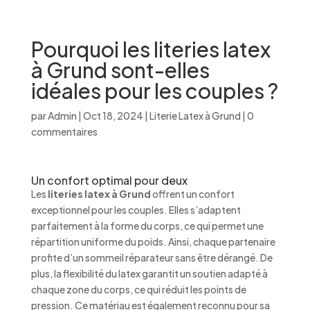
Pourquoi les literies latex
à Grund sont-elles
idéales pour les couples ?
par
Admin
|
Oct 18, 2024
|
Literie Latex à Grund
|
0
commentaires
Un confort optimal pour deux
Les
literies latex à Grund
offrent un confort
exceptionnel pour les couples. Elles s’adaptent
parfaitement à la forme du corps, ce qui permet une
répartition uniforme du poids. Ainsi, chaque partenaire
profite d’un sommeil réparateur sans être dérangé. De
plus, la flexibilité du latex garantit un soutien adapté à
chaque zone du corps, ce qui réduit les points de
pression. Ce matériau est également reconnu pour sa