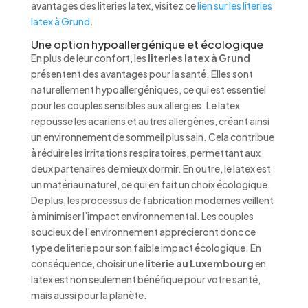
avantages des literies latex, visitez ce
lien sur les literies
latex à Grund
.
Une option hypoallergénique et écologique
En plus de leur confort, les
literies latex à Grund
présentent des avantages pour la santé. Elles sont
naturellement hypoallergéniques, ce qui est essentiel
pour les couples sensibles aux allergies. Le latex
repousse les acariens et autres allergènes, créant ainsi
un environnement de sommeil plus sain. Cela contribue
à réduire les irritations respiratoires, permettant aux
deux partenaires de mieux dormir. En outre, le latex est
un matériau naturel, ce qui en fait un choix écologique.
De plus, les processus de fabrication modernes veillent
à minimiser l’impact environnemental. Les couples
soucieux de l’environnement apprécieront donc ce
type de literie pour son faible impact écologique. En
conséquence, choisir une
literie au Luxembourg
en
latex est non seulement bénéfique pour votre santé,
mais aussi pour la planète.