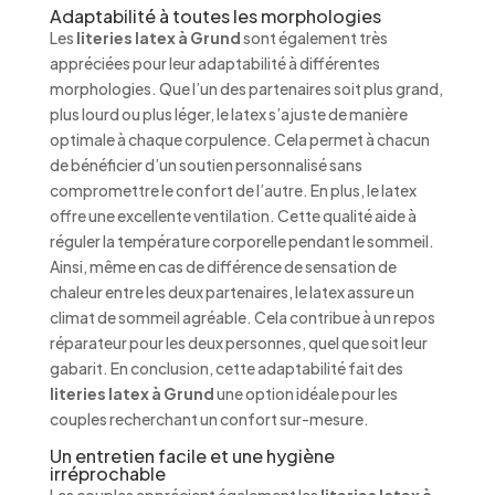
Adaptabilité à toutes les morphologies
Les
literies latex à Grund
sont également très
appréciées pour leur adaptabilité à différentes
morphologies. Que l’un des partenaires soit plus grand,
plus lourd ou plus léger, le latex s’ajuste de manière
optimale à chaque corpulence. Cela permet à chacun
de bénéficier d’un soutien personnalisé sans
compromettre le confort de l’autre. En plus, le latex
offre une excellente ventilation. Cette qualité aide à
réguler la température corporelle pendant le sommeil.
Ainsi, même en cas de différence de sensation de
chaleur entre les deux partenaires, le latex assure un
climat de sommeil agréable. Cela contribue à un repos
réparateur pour les deux personnes, quel que soit leur
gabarit. En conclusion, cette adaptabilité fait des
literies latex à Grund
une option idéale pour les
couples recherchant un confort sur-mesure.
Un entretien facile et une hygiène
irréprochable