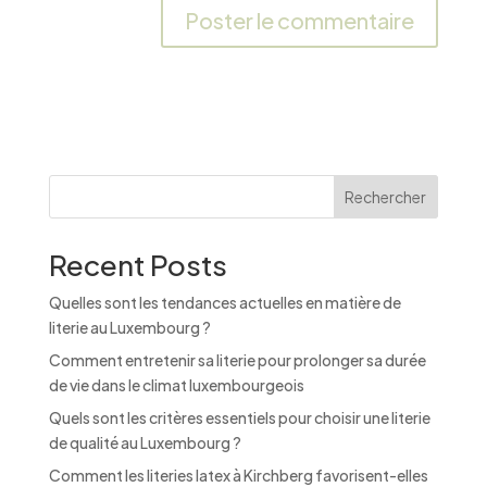
A
l
t
e
r
n
Rechercher
a
t
Recent Posts
i
v
Quelles sont les tendances actuelles en matière de
e
literie au Luxembourg ?
:
Comment entretenir sa literie pour prolonger sa durée
de vie dans le climat luxembourgeois
Quels sont les critères essentiels pour choisir une literie
de qualité au Luxembourg ?
Comment les literies latex à Kirchberg favorisent-elles