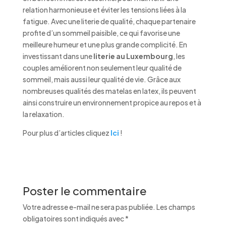
relation harmonieuse et éviter les tensions liées à la
fatigue. Avec une literie de qualité, chaque partenaire
profite d’un sommeil paisible, ce qui favorise une
meilleure humeur et une plus grande complicité. En
investissant dans une
literie au Luxembourg
, les
couples améliorent non seulement leur qualité de
sommeil, mais aussi leur qualité de vie. Grâce aux
nombreuses qualités des matelas en latex, ils peuvent
ainsi construire un environnement propice au repos et à
la relaxation.
Pour plus d’articles cliquez
Ici
!
Poster le commentaire
Votre adresse e-mail ne sera pas publiée.
Les champs
obligatoires sont indiqués avec
*