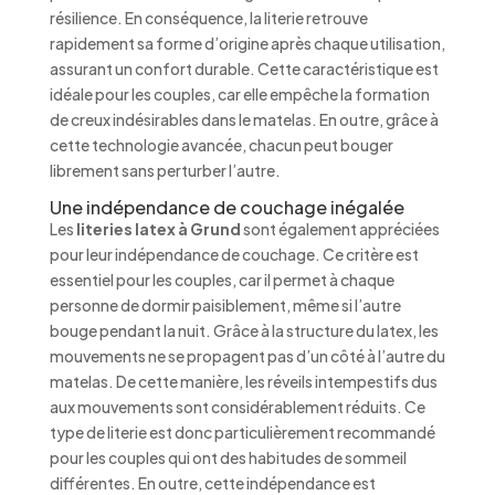
résilience. En conséquence, la literie retrouve
rapidement sa forme d’origine après chaque utilisation,
assurant un confort durable. Cette caractéristique est
idéale pour les couples, car elle empêche la formation
de creux indésirables dans le matelas. En outre, grâce à
cette technologie avancée, chacun peut bouger
librement sans perturber l’autre.
Une indépendance de couchage inégalée
Les
literies latex à Grund
sont également appréciées
pour leur indépendance de couchage. Ce critère est
essentiel pour les couples, car il permet à chaque
personne de dormir paisiblement, même si l’autre
bouge pendant la nuit. Grâce à la structure du latex, les
mouvements ne se propagent pas d’un côté à l’autre du
matelas. De cette manière, les réveils intempestifs dus
aux mouvements sont considérablement réduits. Ce
type de literie est donc particulièrement recommandé
pour les couples qui ont des habitudes de sommeil
différentes. En outre, cette indépendance est