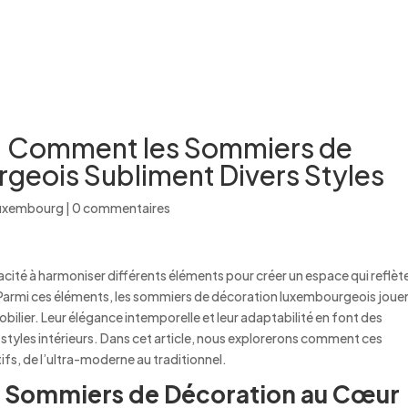
ACCUEIL
QUI SOMMES-NOUS ?
NOS OFFR
 : Comment les Sommiers de
geois Subliment Divers Styles
luxembourg
|
0 commentaires
pacité à harmoniser différents éléments pour créer un espace qui reflète
s. Parmi ces éléments, les sommiers de décoration luxembourgeois joue
obilier. Leur élégance intemporelle et leur adaptabilité en font des
styles intérieurs. Dans cet article, nous explorerons comment ces
ifs, de l’ultra-moderne au traditionnel.
Les Sommiers de Décoration au Cœur