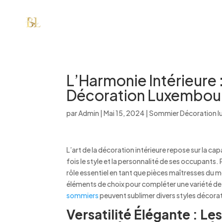
L’Harmonie Intérieure
Décoration Luxembour
par
Admin
|
Mai 15, 2024
|
Sommier Décoration 
L’art de la décoration intérieure repose sur la ca
fois le style et la personnalité de ses occupant
rôle essentiel en tant que pièces maîtresses du m
éléments de choix pour compléter une variété de 
sommiers
peuvent sublimer divers styles décorat
Versatilité Élégante : 