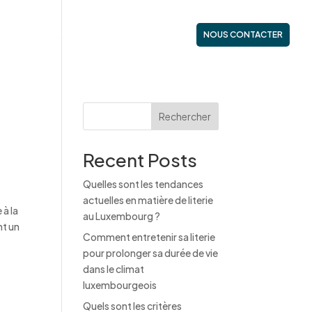
ES
NOS GAMMES
ACTUALITÉS
NOUS CONTACTER
Rechercher
Recent Posts
Quelles sont les tendances
actuelles en matière de literie
 à la
au Luxembourg ?
nt un
Comment entretenir sa literie
pour prolonger sa durée de vie
dans le climat
luxembourgeois
Quels sont les critères