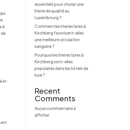
essentiels pour choisir une
literie de qualité au
qui
Luxembourg ?
es
Comment les literies latex à
e à
Kirchberg favorisent-elles
e de
une meilleure circulation
sanguine ?
Pourquoi les literies latex à
Kirchberg sont-elles
populaires dans les hôtels de
luxe ?
é et
Recent
Comments
Aucun commentaire à
afficher.
ssant