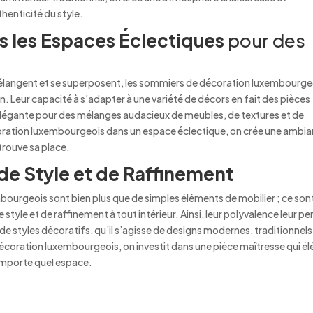
thenticité du style.
 les Espaces Éclectiques
pour des
e mélangent et se superposent, les sommiers de décoration luxembourge
. Leur capacité à s’adapter à une variété de décors en fait des pièces
 élégante pour des mélanges audacieux de meubles, de textures et de
coration luxembourgeois dans un espace éclectique, on crée une ambi
rouve sa place.
de Style et de Raffinement
bourgeois sont bien plus que de simples éléments de mobilier ; ce son
tyle et de raffinement à tout intérieur. Ainsi, leur polyvalence leur p
e styles décoratifs, qu’il s’agisse de designs modernes, traditionnels
écoration luxembourgeois, on investit dans une pièce maîtresse qui él
importe quel espace.