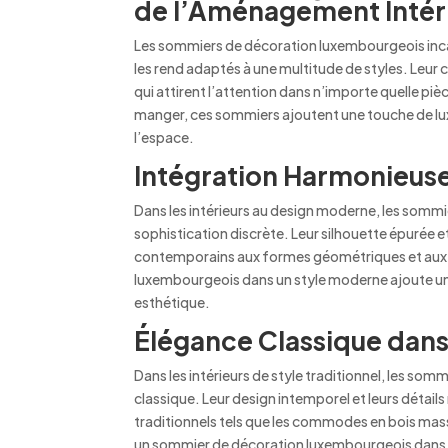
de l’Aménagement Intér
Les sommiers de décoration luxembourgeois incarn
les rend adaptés à une multitude de styles. Leur 
qui attirent l’attention dans n’importe quelle pi
manger, ces sommiers ajoutent une touche de lux
l’espace.
Intégration Harmonieuse
Dans les intérieurs au design moderne, les som
sophistication discrète. Leur silhouette épurée 
contemporains aux formes géométriques et aux f
luxembourgeois dans un style moderne ajoute une d
esthétique.
Élégance Classique dans 
Dans les intérieurs de style traditionnel, les 
classique. Leur design intemporel et leurs détail
traditionnels tels que les commodes en bois massif,
un sommier de décoration luxembourgeois dans un