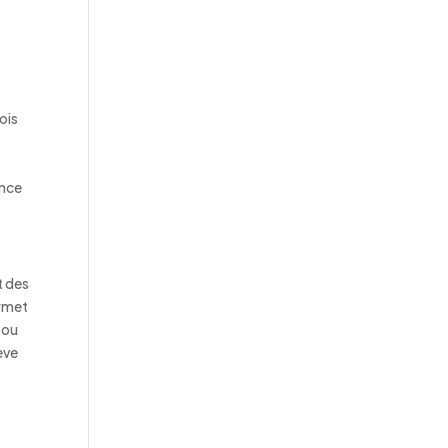
ois
ance
t des
ermet
 ou
ève