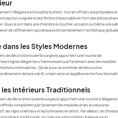
ieur
ent l’élégance et la sophistication, tout en offrant une polyvalence 
conception soignée et leur finition impeccable en font des pièces phar
èce. Que ce soit dans une chambre à coucher, un salon ou même une sall
e et de raffinement qui rehausse instantanément l’esthétique global
 dans les Styles Modernes
miers de décoration luxembourgeois apportent une touche de
et leurs lignes élégantes s’harmonisent parfaitement avec les meubles
initions minimalistes. Opter pour un sommier de décoration
imension de luxe subtil, créant ainsi un équilibre entre fonctionnalit
les Intérieurs Traditionnels
sommiers de décoration luxembourgeois apportent une touche d’élégance
s raffinés complètent parfaitement les meubles et les accessoires
 les tapis orientaux et les luminaires en laiton. Par ailleurs, en choisi
 intérieur traditionnel, on crée une atmosphère chaleureuse et