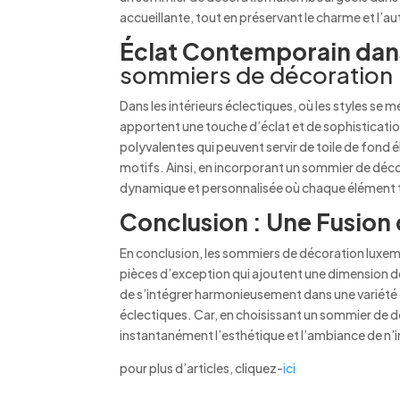
accueillante, tout en préservant le charme et l’au
Éclat Contemporain dans
sommiers de décoration
Dans les intérieurs éclectiques, où les styles s
apportent une touche d’éclat et de sophistication
polyvalentes qui peuvent servir de toile de fond
motifs. Ainsi, en incorporant un sommier de dé
dynamique et personnalisée où chaque élément t
Conclusion : Une Fusion 
En conclusion, les sommiers de décoration luxem
pièces d’exception qui ajoutent une dimension de s
de s’intégrer harmonieusement dans une variété d
éclectiques. Car, en choisissant un sommier de d
instantanément l’esthétique et l’ambiance de n’
pour plus d’articles, cliquez-
ici