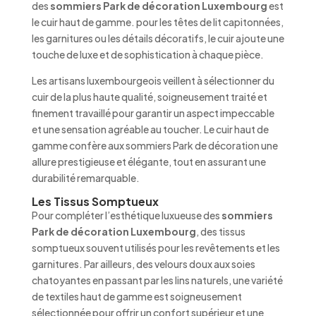
des
sommiers Park de décoration Luxembourg
est
le cuir haut de gamme. pour les têtes de lit capitonnées,
les garnitures ou les détails décoratifs, le cuir ajoute une
touche de luxe et de sophistication à chaque pièce.
Les artisans luxembourgeois veillent à sélectionner du
cuir de la plus haute qualité, soigneusement traité et
finement travaillé pour garantir un aspect impeccable
et une sensation agréable au toucher. Le cuir haut de
gamme confère aux sommiers Park de décoration une
allure prestigieuse et élégante, tout en assurant une
durabilité remarquable.
Les Tissus Somptueux
Pour compléter l’esthétique luxueuse des
sommiers
Park de décoration Luxembourg
, des tissus
somptueux souvent utilisés pour les revêtements et les
garnitures. Par ailleurs, des velours doux aux soies
chatoyantes en passant par les lins naturels, une variété
de textiles haut de gamme est soigneusement
sélectionnée pour offrir un confort supérieur et une