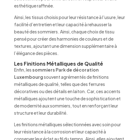
esthétique raffinée.
Ainsi, les tissus choisis pour leur résistance à l’usure, leur
facilité d’entretien et leur capacité à rehausser la
beauté des sommiers. Ainsi, chaque choix de tissu
pensé pour créer des harmonies de couleurs et de
textures, ajoutant une dimension supplémentaire à
l’élégance des pièces.
Les Finitions Métalliques de Qualité
Enfin, les
sommiers Park de décoration
Luxembourg
souvent agrémentés de finitions
métalliques de qualité, telles que des ferrures
décoratives ou des détails en laiton. Car, ces accents
métalliques ajoutent une touche de sophistication et
de modernité aux sommiers, tout en renforçant leur
structure et leur durabilité.
Les finitions métalliques sélectionnées avec soin pour
leur résistance à la corrosion et leur capacité à
conserver leur éclat au fil du temps. Ainsi, elles ajoutent