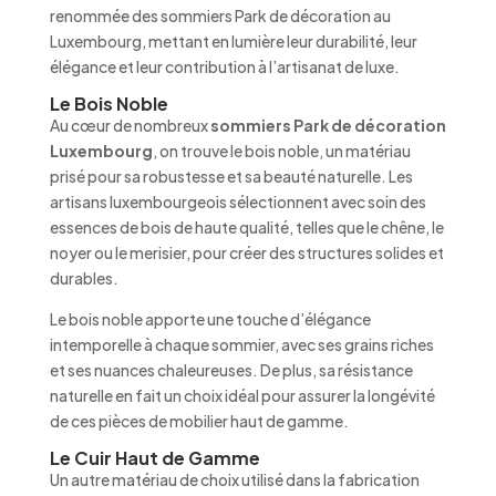
renommée des sommiers Park de décoration au
Luxembourg, mettant en lumière leur durabilité, leur
élégance et leur contribution à l’artisanat de luxe.
Le Bois Noble
Au cœur de nombreux
sommiers Park de décoration
Luxembourg
, on trouve le bois noble, un matériau
prisé pour sa robustesse et sa beauté naturelle. Les
artisans luxembourgeois sélectionnent avec soin des
essences de bois de haute qualité, telles que le chêne, le
noyer ou le merisier, pour créer des structures solides et
durables.
Le bois noble apporte une touche d’élégance
intemporelle à chaque sommier, avec ses grains riches
et ses nuances chaleureuses. De plus, sa résistance
naturelle en fait un choix idéal pour assurer la longévité
de ces pièces de mobilier haut de gamme.
Le Cuir Haut de Gamme
Un autre matériau de choix utilisé dans la fabrication