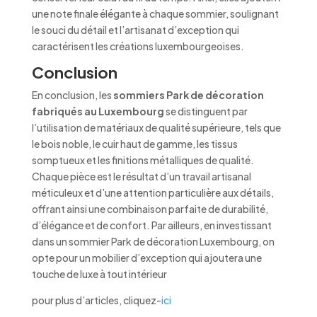
une note finale élégante à chaque sommier, soulignant
le souci du détail et l’artisanat d’exception qui
caractérisent les créations luxembourgeoises.
Conclusion
En conclusion, les
sommiers Park de décoration
fabriqués au Luxembourg
se distinguent par
l’utilisation de matériaux de qualité supérieure, tels que
le bois noble, le cuir haut de gamme, les tissus
somptueux et les finitions métalliques de qualité.
Chaque pièce est le résultat d’un travail artisanal
méticuleux et d’une attention particulière aux détails,
offrant ainsi une combinaison parfaite de durabilité,
d’élégance et de confort. Par ailleurs, en investissant
dans un sommier Park de décoration Luxembourg, on
opte pour un mobilier d’exception qui ajoutera une
touche de luxe à tout intérieur
pour plus d’articles, cliquez-
ici