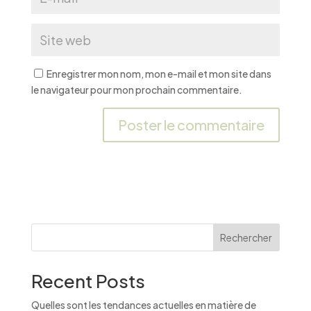
Enregistrer mon nom, mon e-mail et mon site dans
le navigateur pour mon prochain commentaire.
A
l
t
e
r
n
Rechercher
a
t
Recent Posts
i
v
Quelles sont les tendances actuelles en matière de
e