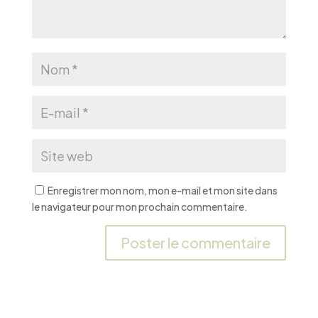
Enregistrer mon nom, mon e-mail et mon site dans
le navigateur pour mon prochain commentaire.
A
l
t
e