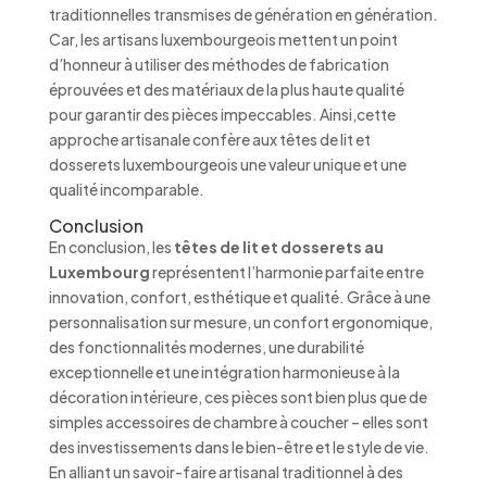
traditionnelles transmises de génération en génération.
Car, les artisans luxembourgeois mettent un point
d’honneur à utiliser des méthodes de fabrication
éprouvées et des matériaux de la plus haute qualité
pour garantir des pièces impeccables. Ainsi,cette
approche artisanale confère aux têtes de lit et
dosserets luxembourgeois une valeur unique et une
qualité incomparable.
Conclusion
En conclusion, les
têtes de lit et dosserets au
Luxembourg
représentent l’harmonie parfaite entre
innovation, confort, esthétique et qualité. Grâce à une
personnalisation sur mesure, un confort ergonomique,
des fonctionnalités modernes, une durabilité
exceptionnelle et une intégration harmonieuse à la
décoration intérieure, ces pièces sont bien plus que de
simples accessoires de chambre à coucher – elles sont
des investissements dans le bien-être et le style de vie.
En alliant un savoir-faire artisanal traditionnel à des