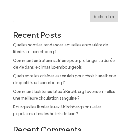
r
n
Rechercher
a
t
Recent Posts
i
v
Quelles sont les tendances actuelles en matière de
e
literie au Luxembourg ?
:
Comment entretenir sa literie pour prolonger sa durée
de vie dans le climat luxembourgeois
Quels sont les critères essentiels pour choisir une literie
de qualité au Luxembourg ?
Comment les literies latex à Kirchberg favorisent-elles
une meilleure circulation sanguine ?
Pourquoi les literies latex à Kirchberg sont-elles
populaires dans les hôtels de luxe ?
Recent Comments