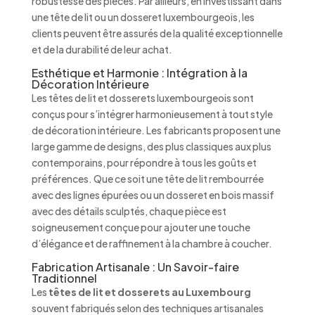
robustesse des pièces. Par ailleurs, en investissant dans
une tête de lit ou un dosseret luxembourgeois, les
clients peuvent être assurés de la qualité exceptionnelle
et de la durabilité de leur achat.
Esthétique et Harmonie : Intégration à la
Décoration Intérieure
Les têtes de lit et dosserets luxembourgeois sont
conçus pour s’intégrer harmonieusement à tout style
de décoration intérieure. Les fabricants proposent une
large gamme de designs, des plus classiques aux plus
contemporains, pour répondre à tous les goûts et
préférences. Que ce soit une tête de lit rembourrée
avec des lignes épurées ou un dosseret en bois massif
avec des détails sculptés, chaque pièce est
soigneusement conçue pour ajouter une touche
d’élégance et de raffinement à la chambre à coucher.
Fabrication Artisanale : Un Savoir-faire
Traditionnel
Les
têtes de lit et dosserets au Luxembourg
souvent fabriqués selon des techniques artisanales