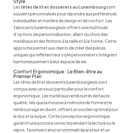
Style
Les
têtes de lit et dosserets au Luxembourg
sont
souvent personnalisés pour répondre aux préférences
individuelles en matière de design et de confort. Les
fabricants luxembourgeois offrent une multitude
d’options de personnalisation, allant du choix des
matériaux et des finitions à la taille et à la forme. Cette
approche permet aux clients de créer des pièces
uniques qui reflètent leur style personnel et s’intègrent
harmonieusement à leur espace de vie.
Confort Ergonomique : Le Bien-être au
Premier Plan
Les têtes de lit et dosserets luxembourgeois sont
conçus avec un souci particulier pour le confort
ergonomique. Les matériaux rembourrés de haute
qualité, tels que la mousse à mémoire de forme et le
rembourrage en duvet, offrent un soutien optimal pour
le dos et la nuque. Cette conception ergonomique
garantit une posture correcte pendant la lecture ou le
repos, favorisant ainsi un sommeil réparateur et un