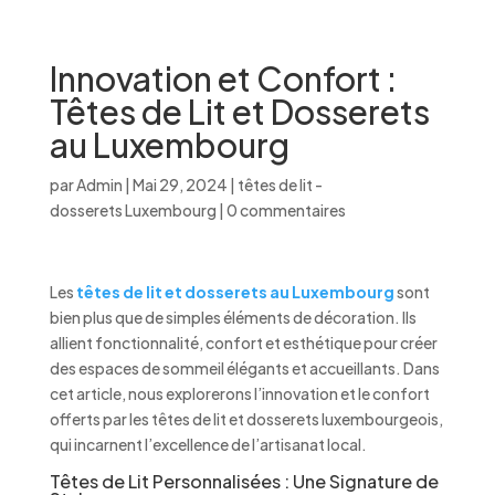
Innovation et Confort :
Têtes de Lit et Dosserets
au Luxembourg
par
Admin
|
Mai 29, 2024
|
têtes de lit -
dosserets Luxembourg
|
0 commentaires
Les
têtes de lit et dosserets au Luxembourg
sont
bien plus que de simples éléments de décoration. Ils
allient fonctionnalité, confort et esthétique pour créer
des espaces de sommeil élégants et accueillants. Dans
cet article, nous explorerons l’innovation et le confort
offerts par les têtes de lit et dosserets luxembourgeois,
qui incarnent l’excellence de l’artisanat local.
Têtes de Lit Personnalisées : Une Signature de