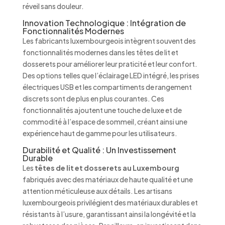
réveil sans douleur.
Innovation Technologique : Intégration de
Fonctionnalités Modernes
Les fabricants luxembourgeois intègrent souvent des
fonctionnalités modernes dans les têtes de lit et
dosserets pour améliorer leur praticité et leur confort.
Des options telles que l’éclairage LED intégré, les prises
électriques USB et les compartiments de rangement
discrets sont de plus en plus courantes. Ces
fonctionnalités ajoutent une touche de luxe et de
commodité à l’espace de sommeil, créant ainsi une
expérience haut de gamme pour les utilisateurs.
Durabilité et Qualité : Un Investissement
Durable
Les
têtes de lit et dosserets au Luxembourg
fabriqués avec des matériaux de haute qualité et une
attention méticuleuse aux détails. Les artisans
luxembourgeois privilégient des matériaux durables et
résistants à l’usure, garantissant ainsi la longévité et la