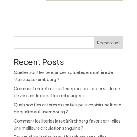
A
l
t
e
r
n
Rechercher
a
t
Recent Posts
i
v
Quelles sont les tendances actuelles en matière de
e
literie au Luxembourg ?
:
Comment entretenir sa literie pour prolonger sa durée
de vie dans le climat luxembourgeois
Quels sont les critères essentiels pour choisir une literie
de qualité au Luxembourg ?
Comment les literies latex à Kirchberg favorisent-elles
une meilleure circulation sanguine ?