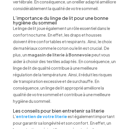
vertébrale. En conséquence, un oreiller adapté améliore
considérablement la qualité de votre sommeil.
L’importance du linge de lit pour une bonne
hygiène du sommeil
Le linge de lit joue également un rôle essentiel dans le
confort nocturne. En effet, les draps et housses
doivent être confortables et respirants. Ainsi, le choix
de matériaux comme le coton ou le lin est crucial. De
plus, un
magasin de literie à Bonnevoie
peut vous
aider à choisir des textiles adaptés. En conséquence, un
linge de lit de qualité contribue à une meilleure
régulation de la température. Ainsi, il réduit les risques
de transpiration excessive et de surchauffe. En
conséquence, un linge de lit approprié améliore la
qualité de votre sommeil et contribue à une meilleure
hygiène du sommeil.
Les conseils pour bien entretenir sa literie
L’
entretien de votre literie
est également important
pour garantir sa longévité et son confort. En effet, un