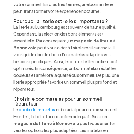
votre sommeil. En d’autres termes, une bonne literie
peut transformer votre expérience nocturne.
Pourquoi la literie est-elle si importante ?
La literie au Luxembourg est souvent de haute qualité.
Cependant, la sélection des bons éléments est
essentielle. Par conséquent, un
magasin de literie à
Bonnevoie
peut vous aider à faire le meilleur choix. Il
vous guide dans le choix d’un matelas adapté à vos
besoins spécifiques. Ainsi, le confort et le soutien sont
optimisés. En conséquence, un bon matelas réduit les
douleurs et améliore la qualité du sommeil. De plus, une
literie appropriée favorise un sommeil plus profond et
réparateur.
Choisir le bon matelas pour un sommeil
réparateur
Le
choix du matelas
est crucial pour un bon sommeil.
En effet, il doit offrir un soutien adéquat. Ainsi, un
magasin de literie à Bonnevoie
peut vous orienter
vers les options les plus adaptées. Les matelas en