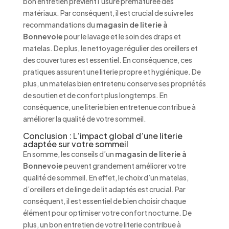
bon entretien prévient l’usure prématurée des
matériaux. Par conséquent, il est crucial de suivre les
recommandations du
magasin de literie à
Bonnevoie
pour le lavage et le soin des draps et
matelas. De plus, le nettoyage régulier des oreillers et
des couvertures est essentiel. En conséquence, ces
pratiques assurent une literie propre et hygiénique. De
plus, un matelas bien entretenu conserve ses propriétés
de soutien et de confort plus longtemps. En
conséquence, une literie bien entretenue contribue à
améliorer la qualité de votre sommeil.
Conclusion : L’impact global d’une literie
adaptée sur votre sommeil
En somme, les conseils d’un
magasin de literie à
Bonnevoie
peuvent grandement améliorer votre
qualité de sommeil. En effet, le choix d’un matelas,
d’oreillers et de linge de lit adaptés est crucial. Par
conséquent, il est essentiel de bien choisir chaque
élément pour optimiser votre confort nocturne. De
plus, un bon entretien de votre literie contribue à