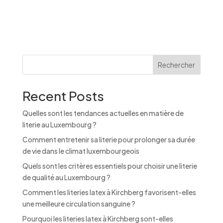
A
l
t
e
r
n
Rechercher
a
t
Recent Posts
i
v
Quelles sont les tendances actuelles en matière de
e
literie au Luxembourg ?
:
Comment entretenir sa literie pour prolonger sa durée
de vie dans le climat luxembourgeois
Quels sont les critères essentiels pour choisir une literie
de qualité au Luxembourg ?
Comment les literies latex à Kirchberg favorisent-elles
une meilleure circulation sanguine ?
Pourquoi les literies latex à Kirchberg sont-elles