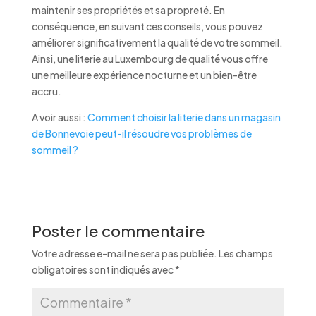
maintenir ses propriétés et sa propreté. En
conséquence, en suivant ces conseils, vous pouvez
améliorer significativement la qualité de votre sommeil.
Ainsi, une literie au Luxembourg de qualité vous offre
une meilleure expérience nocturne et un bien-être
accru.
A voir aussi :
Comment choisir la literie dans un magasin
de Bonnevoie peut-il résoudre vos problèmes de
sommeil ?
Poster le commentaire
Votre adresse e-mail ne sera pas publiée.
Les champs
obligatoires sont indiqués avec
*