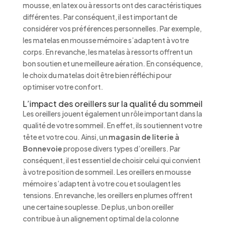
mousse, en latex ou à ressorts ont des caractéristiques
différentes. Par conséquent, il est important de
considérer vos préférences personnelles. Par exemple,
les matelas en mousse mémoire s’adaptent à votre
corps. En revanche, les matelas à ressorts offrent un
bon soutien et une meilleure aération. En conséquence,
le choix du matelas doit être bien réfléchi pour
optimiser votre confort.
L’impact des oreillers sur la qualité du sommeil
Les oreillers jouent également un rôle important dans la
qualité de votre sommeil. En effet, ils soutiennent votre
tête et votre cou. Ainsi, un
magasin de literie à
Bonnevoie
propose divers types d’oreillers. Par
conséquent, il est essentiel de choisir celui qui convient
à votre position de sommeil. Les oreillers en mousse
mémoire s’adaptent à votre cou et soulagent les
tensions. En revanche, les oreillers en plumes offrent
une certaine souplesse. De plus, un bon oreiller
contribue à un alignement optimal de la colonne