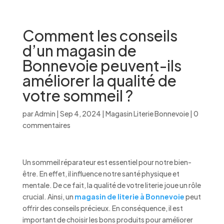
Comment les conseils
d’un magasin de
Bonnevoie peuvent-ils
améliorer la qualité de
votre sommeil ?
par
Admin
|
Sep 4, 2024
|
Magasin Literie Bonnevoie
|
0
commentaires
Un sommeil réparateur est essentiel pour notre bien-
être. En effet, il influence notre santé physique et
mentale. De ce fait, la qualité de votre literie joue un rôle
crucial. Ainsi, un
magasin de literie à Bonnevoie
peut
offrir des conseils précieux. En conséquence, il est
important de choisir les bons produits pour améliorer