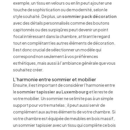
exemple, un tissu en velours ou en lin peut ajouter une
touche de sophistication ou de modernité, selon le
style souhaité. De plus, un
sommier pack décoration
avec des détails personnalisés comme des boutons
capitonnés ou des surpiqûres peut devenir un point
focal intéressant dans la chambre, attirant le regard
tout en complétant les autres éléments de décoration.
Il est donc crucial de sélectionner un modèle qui
correspond non seulement à vos préférences
esthétiques, mais aussi à l’ambiance générale que vous
souhaitez créer.
L’harmonie entre sommier et mobilier
Ensuite, il est important de considérer l’harmonie entre
le
sommier tapissier au Luxembourg
et le reste de
votre mobilier. Un sommier ne se limite pas à un simple
support pour votre matelas ; il peut aussi servir de
complément aux autres éléments de votre chambre. Si
votre chambre est équipée de meubles en bois massif,
un sommier tapissier avec un tissu qui complète ce bois