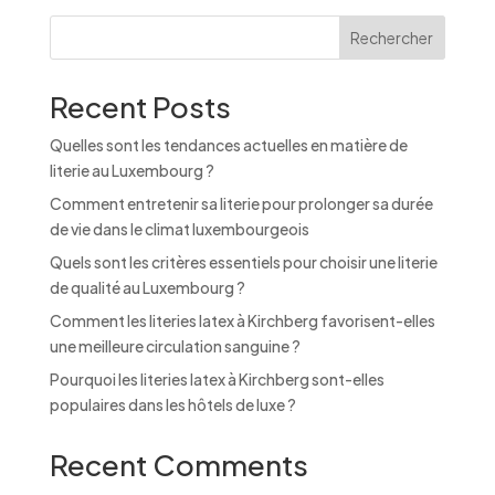
r
n
Rechercher
a
t
Recent Posts
i
v
Quelles sont les tendances actuelles en matière de
e
literie au Luxembourg ?
:
Comment entretenir sa literie pour prolonger sa durée
de vie dans le climat luxembourgeois
Quels sont les critères essentiels pour choisir une literie
de qualité au Luxembourg ?
Comment les literies latex à Kirchberg favorisent-elles
une meilleure circulation sanguine ?
Pourquoi les literies latex à Kirchberg sont-elles
populaires dans les hôtels de luxe ?
Recent Comments