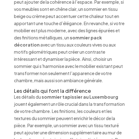
peut ajouter de la cohérence à l’espace. Par exemple, si
vos meubles sont en chêne clair, un sommier en tissu
beige ou crème peut accentuer cette chaleur tout en
apportant une touche d’élégance. En revanche, si votre
mobilier est plus moderne, avec des lignes épurées et
des finitions métalliques, un
sommier pack
décoration
avec un tissu aux couleurs vives ou aux
motifs géométriques peut créer un contraste
intéressant et dynamiser la pièce. Ainsi, choisir un
sommier qui s’harmonise avec le mobilier existant peut
transformer non seulement l’apparence de votre
chambre, mais aussi son ambiance générale.
Les détails qui font la différence
Les détails du
sommier tapissier au Luxembourg
jouent également un rôle crucial dans la transformation
de votre chambre. Les finitions, les couleurs et les
textures du sommier peuvent enrichir le décor de la
pièce. Par exemple, un sommier avec un tissu texturé
peut ajouter une dimension supplémentaire au mur de