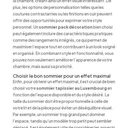
la chambre, créant ainsi un effet visuel intéressant. De
plus, les options de personnalisation telles que les
coutures contrastantes ou les finitions en cuir peuvent
offrir des opportunités pour exprimer votre style
personnel. Un
sommier pack décoration
bien choisi
peut également inclure des caractéristiques pratiques
comme des rangements intégrés, ce qui permet de
maximiser l’espace tout en contribuant à un look soigné
et organisé. En combinant style et fonctionnalité, vous
pouvez non seulement améliorer l’apparence de votre
chambre, mais aussi sa praticité.
Choisir le bon sommier pour un effet maximal
Enfin, pour obtenir un effet maximal, il est crucial de bien
choisir votre
sommier tapissier au Luxembourg
en
fonction de l’espace disponible et du style désiré. La
taille du sommier doit être proportionnelle à celle de
votre lit et de la pièce pour éviter un déséquilibre visuel.
Par exemple, un sommier trop grand peut dominer
l’espace, tandis qu’un modèle trop petit peut sembler
déplacé. Il est également utile de considérer les aspects