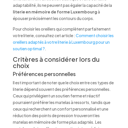
adaptabilité, ils ne peuvent pas égaler la capacité de la
literie en mémoire de forme Luxembourg
à
épouser précisément les contours du corps.
Pour choisir les oreillers qui complètent parfaitement
votre literie, consultez cet article :
Comment choisir les
oreillers adaptés à votre literie à Luxembourg pour un
soutien optimal ?
.
Critères à considérer lors du
choix
Préférences personnelles
Il est important de noter que le choix entre ces types de
literie dépend souvent des préférences personnelles.
Ceux qui privilégient un soutien ferme et réactif
pourraient préférer les matelas à ressorts, tandis que
ceux qui recherchent un confort personnalisé et une
réduction des points de pression trouveront les
matelas en mémoire de forme plus adaptés. Les