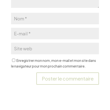
Enregistrer mon nom, mon e-mail et mon site dans
le navigateur pour mon prochain commentaire.
A
l
t
e