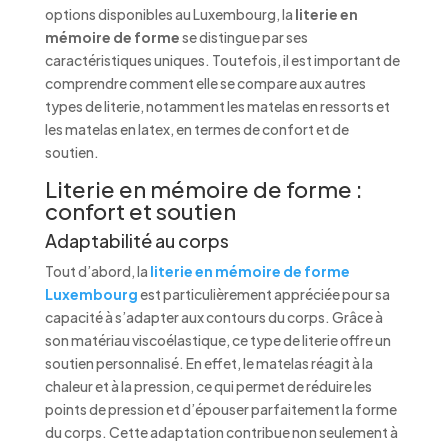
options disponibles au Luxembourg, la
literie en
mémoire de forme
se distingue par ses
caractéristiques uniques. Toutefois, il est important de
comprendre comment elle se compare aux autres
types de literie, notamment les matelas en ressorts et
les matelas en latex, en termes de confort et de
soutien.
Literie en mémoire de forme :
confort et soutien
Adaptabilité au corps
Tout d’abord, la
literie en mémoire de forme
Luxembourg
est particulièrement appréciée pour sa
capacité à s’adapter aux contours du corps. Grâce à
son matériau viscoélastique, ce type de literie offre un
soutien personnalisé. En effet, le matelas réagit à la
chaleur et à la pression, ce qui permet de réduire les
points de pression et d’épouser parfaitement la forme
du corps. Cette adaptation contribue non seulement à