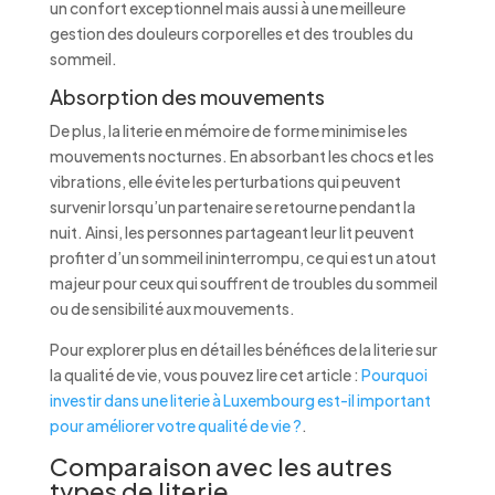
un confort exceptionnel mais aussi à une meilleure
gestion des douleurs corporelles et des troubles du
sommeil.
Absorption des mouvements
De plus, la literie en mémoire de forme minimise les
mouvements nocturnes. En absorbant les chocs et les
vibrations, elle évite les perturbations qui peuvent
survenir lorsqu’un partenaire se retourne pendant la
nuit. Ainsi, les personnes partageant leur lit peuvent
profiter d’un sommeil ininterrompu, ce qui est un atout
majeur pour ceux qui souffrent de troubles du sommeil
ou de sensibilité aux mouvements.
Pour explorer plus en détail les bénéfices de la literie sur
la qualité de vie, vous pouvez lire cet article :
Pourquoi
investir dans une literie à Luxembourg est-il important
pour améliorer votre qualité de vie ?
.
Comparaison avec les autres
types de literie