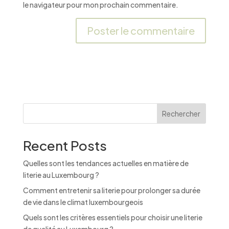
le navigateur pour mon prochain commentaire.
A
l
t
e
r
n
Rechercher
a
t
Recent Posts
i
v
Quelles sont les tendances actuelles en matière de
e
literie au Luxembourg ?
:
Comment entretenir sa literie pour prolonger sa durée
de vie dans le climat luxembourgeois
Quels sont les critères essentiels pour choisir une literie