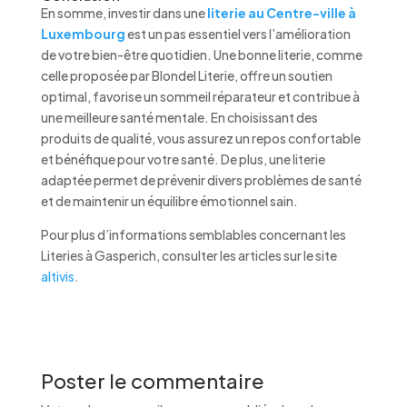
En somme, investir dans une
literie au Centre-ville à
Luxembourg
est un pas essentiel vers l’amélioration
de votre bien-être quotidien. Une bonne literie, comme
celle proposée par Blondel Literie, offre un soutien
optimal, favorise un sommeil réparateur et contribue à
une meilleure santé mentale. En choisissant des
produits de qualité, vous assurez un repos confortable
et bénéfique pour votre santé. De plus, une literie
adaptée permet de prévenir divers problèmes de santé
et de maintenir un équilibre émotionnel sain.
Pour plus d’informations semblables concernant les
Literies à Gasperich, consulter les articles sur le site
altivis
.
Poster le commentaire