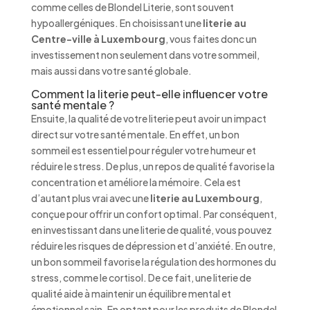
comme celles de Blondel Literie, sont souvent
hypoallergéniques. En choisissant une
literie au
Centre-ville à Luxembourg
, vous faites donc un
investissement non seulement dans votre sommeil,
mais aussi dans votre santé globale.
Comment la literie peut-elle influencer votre
santé mentale ?
Ensuite, la qualité de votre literie peut avoir un impact
direct sur votre santé mentale. En effet, un bon
sommeil est essentiel pour réguler votre humeur et
réduire le stress. De plus, un repos de qualité favorise la
concentration et améliore la mémoire. Cela est
d’autant plus vrai avec une
literie au Luxembourg
,
conçue pour offrir un confort optimal. Par conséquent,
en investissant dans une literie de qualité, vous pouvez
réduire les risques de dépression et d’anxiété. En outre,
un bon sommeil favorise la régulation des hormones du
stress, comme le cortisol. De ce fait, une literie de
qualité aide à maintenir un équilibre mental et
émotionnel sain. En optant pour les produits de Blondel