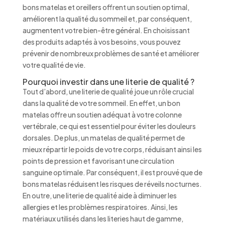
bons matelas et oreillers offrent un soutien optimal,
améliorent la qualité du sommeil et, par conséquent,
augmentent votre bien-être général. En choisissant
des produits adaptés à vos besoins, vous pouvez
prévenir de nombreux problèmes de santé et améliorer
votre qualité de vie.
Pourquoi investir dans une literie de qualité ?
Tout d’abord, une literie de qualité joue un rôle crucial
dans la qualité de votre sommeil. En effet, un bon
matelas offre un soutien adéquat à votre colonne
vertébrale, ce qui est essentiel pour éviter les douleurs
dorsales. De plus, un matelas de qualité permet de
mieux répartir le poids de votre corps, réduisant ainsi les
points de pression et favorisant une circulation
sanguine optimale. Par conséquent, il est prouvé que de
bons matelas réduisent les risques de réveils nocturnes.
En outre, une literie de qualité aide à diminuer les
allergies et les problèmes respiratoires. Ainsi, les
matériaux utilisés dans les literies haut de gamme,