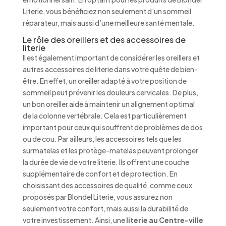
Literie, vous bénéficiez non seulement d’un sommeil
réparateur, mais aussi d’une meilleure santé mentale.
Le rôle des oreillers et des accessoires de
literie
Il est également important de considérer les oreillers et
autres accessoires de literie dans votre quête de bien-
être. En effet, un oreiller adapté à votre position de
sommeil peut prévenir les douleurs cervicales. De plus,
un bon oreiller aide à maintenir un alignement optimal
de la colonne vertébrale. Cela est particulièrement
important pour ceux qui souffrent de problèmes de dos
ou de cou. Par ailleurs, les accessoires tels que les
surmatelas et les protège-matelas peuvent prolonger
la durée de vie de votre literie. Ils offrent une couche
supplémentaire de confort et de protection. En
choisissant des accessoires de qualité, comme ceux
proposés par Blondel Literie, vous assurez non
seulement votre confort, mais aussi la durabilité de
votre investissement. Ainsi, une
literie au Centre-ville