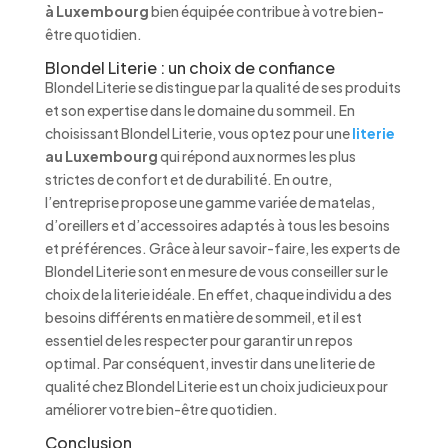
à Luxembourg
bien équipée contribue à votre bien-
être quotidien.
Blondel Literie : un choix de confiance
Blondel Literie se distingue par la qualité de ses produits
et son expertise dans le domaine du sommeil. En
choisissant Blondel Literie, vous optez pour une
literie
au Luxembourg
qui répond aux normes les plus
strictes de confort et de durabilité. En outre,
l’entreprise propose une gamme variée de matelas,
d’oreillers et d’accessoires adaptés à tous les besoins
et préférences. Grâce à leur savoir-faire, les experts de
Blondel Literie sont en mesure de vous conseiller sur le
choix de la literie idéale. En effet, chaque individu a des
besoins différents en matière de sommeil, et il est
essentiel de les respecter pour garantir un repos
optimal. Par conséquent, investir dans une literie de
qualité chez Blondel Literie est un choix judicieux pour
améliorer votre bien-être quotidien.
Conclusion