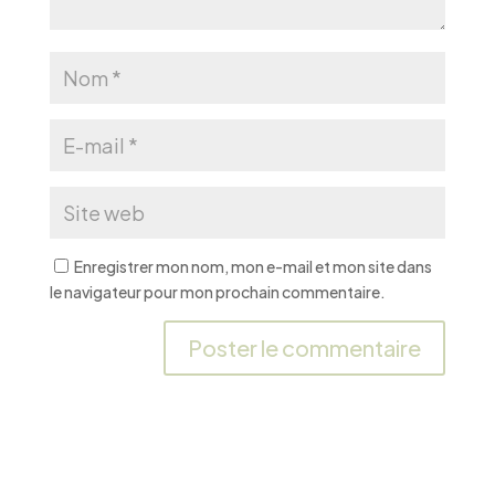
Enregistrer mon nom, mon e-mail et mon site dans
le navigateur pour mon prochain commentaire.
A
l
t
e
r