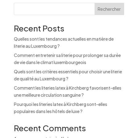
n
Rechercher
a
t
Recent Posts
i
v
Quelles sont les tendances actuelles en matière de
e
literie au Luxembourg ?
:
Comment entretenir sa literie pour prolonger sa durée
de vie dans le climat luxembourgeois
Quels sont les critères essentiels pour choisir une literie
de qualité au Luxembourg ?
Comment les literies latex à Kirchberg favorisent-elles
une meilleure circulation sanguine ?
Pourquoi les literies latex à Kirchberg sont-elles
populaires dans les hôtels de luxe ?
Recent Comments