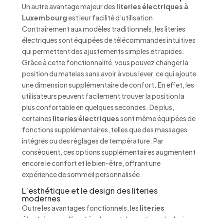
Un autre avantage majeur des
literies électriques à
Luxembourg
est leur facilité d’utilisation.
Contrairement aux modèles traditionnels, les literies
électriques sont équipées de télécommandes intuitives
qui permettent des ajustements simples et rapides.
Grâce à cette fonctionnalité, vous pouvez changer la
position du matelas sans avoir à vous lever, ce qui ajoute
une dimension supplémentaire de confort. En effet, les
utilisateurs peuvent facilement trouver la position la
plus confortable en quelques secondes. De plus,
certaines
literies électriques
sont même équipées de
fonctions supplémentaires, telles que des massages
intégrés ou des réglages de température. Par
conséquent, ces options supplémentaires augmentent
encore le confort et le bien-être, offrant une
expérience de sommeil personnalisée.
L’esthétique et le design des literies
modernes
Outre les avantages fonctionnels, les
literies