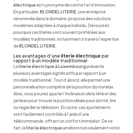
électrique
est synonyme de confort et d’innovation.
En particulier,
BLONDEL LITERIE
, une entreprise
renommée dans le domaine, propose des solutions
modernes adaptées à chaque individu. Découvrez
pourquoi ces literies sont souvent préférées aux
modèles traditionnels, notamment à travers l’expertise
de
BLONDEL LITERIE
.
Les avantages d’une
literie électrique
par
rapport à un modèle traditionnel
La
literie électrique à Luxembourg
présente
plusieurs avantages significatifs par rapport à un
modèle traditionnel. Tout d’abord, elle permet une
personnalisation complète de la position du matelas.
Ainsi, vous pouvez ajuster l’inclinaison de la tête et des
jambes pour trouver la position idéale pour dormir, lire
ou regarder la télévision. En outre, ces ajustements
sont facilement contrôlés à l’aide d’une
télécommande, offrant un confort immédiat. De ce
fait, la
literie électrique
améliore non seulement votre