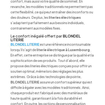
confort, mais aussi votre qualité de sommeil. En
revanche, les modèles traditionnels ne permettent pas
cette flexibilité, ce qui peut entraîner des inconforts ou
des douleurs. De plus, les
literies électriques
s’adaptent parfaitement aux besoins individuels,
contrairement aux modèles fixes.
Le confort inégalé offert par
BLONDEL
LITERIE
BLONDEL LITERIE
est une référence incontournable
lorsqu’il s’agit de
literie électrique à Luxembourg
.
En effet, cette entreprise se distingue par la qualité et la
sophistication de ses produits. Tout d’abord, elle
propose des literies électriques conçues pour offrir un
soutien optimal, même lors des réglages les plus
extrêmes. Grâce à des technologies de pointe,
BLONDEL LITERIE
assure un confort supérieur qui est
difficile à égaler avec les modèles traditionnels. Ainsi,
chaque produit est fabriqué avec des matériaux de
haute qualité, garantissant à la fois durabilité et
confort. En outre, les options de personnalisation