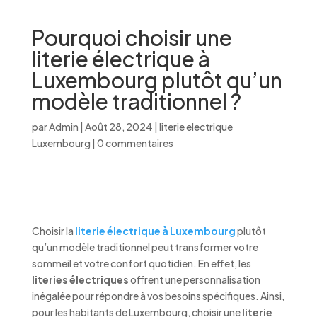
Pourquoi choisir une
literie électrique à
Luxembourg plutôt qu’un
modèle traditionnel ?
par
Admin
|
Août 28, 2024
|
literie electrique
Luxembourg
|
0 commentaires
Choisir la
literie électrique à Luxembourg
plutôt
qu’un modèle traditionnel peut transformer votre
sommeil et votre confort quotidien. En effet, les
literies électriques
offrent une personnalisation
inégalée pour répondre à vos besoins spécifiques. Ainsi,
pour les habitants de Luxembourg, choisir une
literie