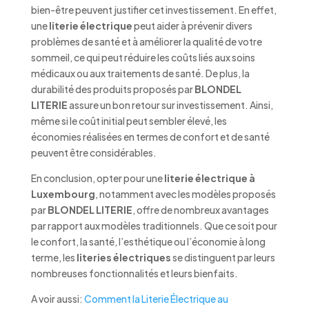
bien-être peuvent justifier cet investissement. En effet,
une
literie électrique
peut aider à prévenir divers
problèmes de santé et à améliorer la qualité de votre
sommeil, ce qui peut réduire les coûts liés aux soins
médicaux ou aux traitements de santé. De plus, la
durabilité des produits proposés par
BLONDEL
LITERIE
assure un bon retour sur investissement. Ainsi,
même si le coût initial peut sembler élevé, les
économies réalisées en termes de confort et de santé
peuvent être considérables.
En conclusion, opter pour une
literie électrique à
Luxembourg
, notamment avec les modèles proposés
par
BLONDEL LITERIE
, offre de nombreux avantages
par rapport aux modèles traditionnels. Que ce soit pour
le confort, la santé, l’esthétique ou l’économie à long
terme, les
literies électriques
se distinguent par leurs
nombreuses fonctionnalités et leurs bienfaits.
A voir aussi:
Comment la Literie Électrique au