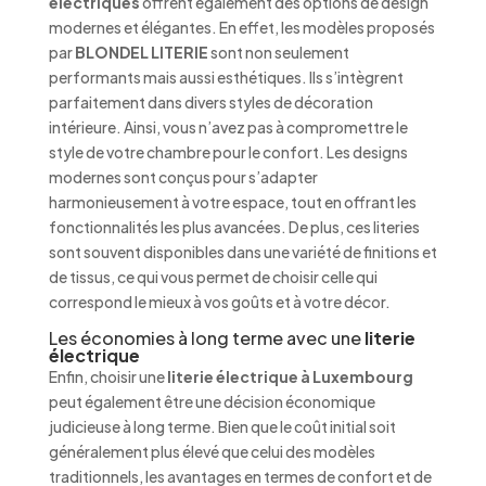
électriques
offrent également des options de design
modernes et élégantes. En effet, les modèles proposés
par
BLONDEL LITERIE
sont non seulement
performants mais aussi esthétiques. Ils s’intègrent
parfaitement dans divers styles de décoration
intérieure. Ainsi, vous n’avez pas à compromettre le
style de votre chambre pour le confort. Les designs
modernes sont conçus pour s’adapter
harmonieusement à votre espace, tout en offrant les
fonctionnalités les plus avancées. De plus, ces literies
sont souvent disponibles dans une variété de finitions et
de tissus, ce qui vous permet de choisir celle qui
correspond le mieux à vos goûts et à votre décor.
Les économies à long terme avec une
literie
électrique
Enfin, choisir une
literie électrique à Luxembourg
peut également être une décision économique
judicieuse à long terme. Bien que le coût initial soit
généralement plus élevé que celui des modèles
traditionnels, les avantages en termes de confort et de