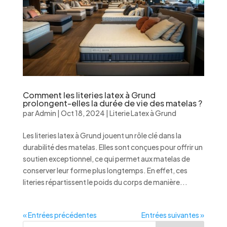
Comment les literies latex à Grund
prolongent-elles la durée de vie des matelas ?
par
Admin
|
Oct 18, 2024
|
Literie Latex à Grund
Les literies latex à Grund jouent un rôle clé dans la
durabilité des matelas. Elles sont conçues pour offrir un
soutien exceptionnel, ce qui permet aux matelas de
conserver leur forme plus longtemps. En effet, ces
literies répartissent le poids du corps de manière...
« Entrées précédentes
Entrées suivantes »