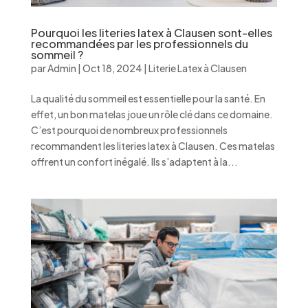
Pourquoi les literies latex à Clausen sont-elles
recommandées par les professionnels du
sommeil ?
par
Admin
|
Oct 18, 2024
|
Literie Latex à Clausen
La qualité du sommeil est essentielle pour la santé. En
effet, un bon matelas joue un rôle clé dans ce domaine.
C’est pourquoi de nombreux professionnels
recommandent les literies latex à Clausen. Ces matelas
offrent un confort inégalé. Ils s’adaptent à la...